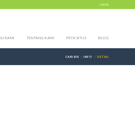
LOGIN
GI KAMI
TENTANG KAMI
PETA SITUS
BLOG
CARI BIS
INFO
DETAIL