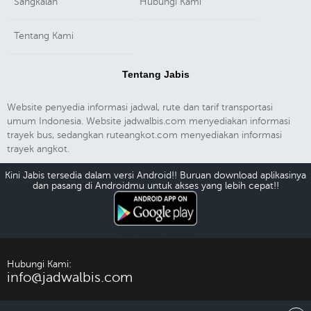
Sangkalan
Hubungi Kami
Tentang Kami
Tentang Jabis
Website penyedia informasi jadwal, rute dan tarif transportasi
umum Indonesia. Website jadwalbis.com menyediakan informasi
trayek bus, sedangkan ruteangkot.com menyediakan informasi
trayek angkot.
Kini Jabis tersedia dalam versi Android!! Buruan download aplikasinya
dan pasang di Androidmu untuk akses yang lebih cepat!!
Download Android
Hubungi Kami:
info@jadwalbis.com