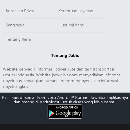
Kebijakan Privasi
Ketentuan Layanan
Sangkalan
Hubungi Kami
Tentang Kami
Tentang Jabis
Website penyedia informasi jadwal, rute dan tarif transportasi
umum Indonesia. Website jadwalbis.com menyediakan informasi
trayek bus, sedangkan ruteangkot.com menyediakan informasi
trayek angkot.
Kini Jabis tersedia dalam versi Android!! Buruan download aplikasinya
dan pasang di Androidmu untuk akses yang lebih cepat!!
Download Android