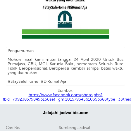
Pengumuman
Mohon maaf kami mulai tanggal 24 April 2020 Untuk Bus
Primajasa, CBU, MGI, Karunia Bakti, sementara Seluruh Rute
Tidak Beroperasional. Beroperasi kembali sampai batas waktu
yang ditentukan.
#StaySafeHome #DiRumahAja
Sumber:
https://www.facebook.com/photo.php?
fbid=709238579849615&set=gm.10157934561035638&type=3&theat
Jelajahi jadwalbis.com
Cari Bis
Sumbang Jadwal