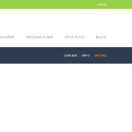
LOGIN
GI KAMI
TENTANG KAMI
PETA SITUS
BLOG
CARI BIS
INFO
DETAIL