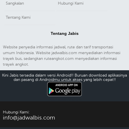
Sangkalan
Hubungi Kami
Tentang Kami
Tentang Jabis
Website penyedia informasi jadwal, rute dan tarif transportasi
umum Indonesia. Website jadwalbis.com menyediakan informasi
trayek bus, sedangkan ruteangkot.com menyediakan informasi
trayek angkot.
Kini Jabis tersedia dalam versi Android!! Buruan download aplikasinya
dan pasang di Androidmu untuk akses yang lebih cepat!!
Download Android
Hubungi Kami:
info@jadwalbis.com