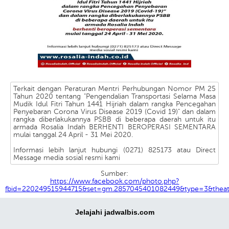
Terkait dengan Peraturan Mentri Perhubungan Nomor PM 25
Tahun 2020 tentang "Pengendalian Transportasi Selama Masa
Mudik Idul Fitri Tahun 1441 Hijriah dalam rangka Pencegahan
Penyebaran Corona Virus Disease 2019 (Covid 19)" dan dalam
rangka diberlakukannya PSBB di beberapa daerah untuk itu
armada Rosalia Indah BERHENTI BEROPERASI SEMENTARA
mulai tanggal 24 April - 31 Mei 2020.
Informasi lebih lanjut hubungi (0271) 825173 atau Direct
Message media sosial resmi kami
Sumber:
https://www.facebook.com/photo.php?
fbid=220249515944715&set=gm.2857045401082449&type=3&theate
Jelajahi jadwalbis.com