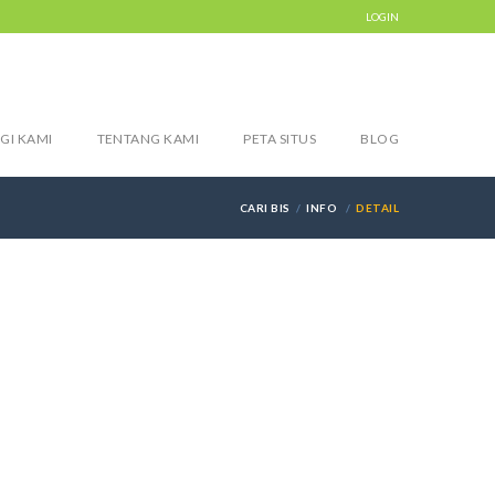
LOGIN
GI KAMI
TENTANG KAMI
PETA SITUS
BLOG
CARI BIS
INFO
DETAIL