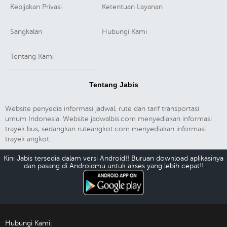
Kebijakan Privasi
Ketentuan Layanan
Sangkalan
Hubungi Kami
Tentang Kami
Tentang Jabis
Website penyedia informasi jadwal, rute dan tarif transportasi
umum Indonesia. Website jadwalbis.com menyediakan informasi
trayek bus, sedangkan ruteangkot.com menyediakan informasi
trayek angkot.
Kini Jabis tersedia dalam versi Android!! Buruan download aplikasinya
dan pasang di Androidmu untuk akses yang lebih cepat!!
Download Android
Hubungi Kami: