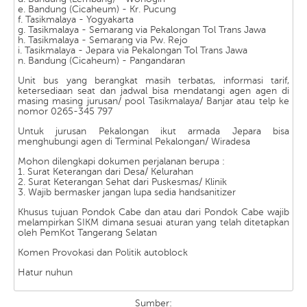
e. Bandung (Cicaheum) - Kr. Pucung
f. Tasikmalaya - Yogyakarta
g. Tasikmalaya - Semarang via Pekalongan Tol Trans Jawa
h. Tasikmalaya - Semarang via Pw. Rejo
i. Tasikmalaya - Jepara via Pekalongan Tol Trans Jawa
n. Bandung (Cicaheum) - Pangandaran
Unit bus yang berangkat masih terbatas, informasi tarif,
ketersediaan seat dan jadwal bisa mendatangi agen agen di
masing masing jurusan/ pool Tasikmalaya/ Banjar atau telp ke
nomor 0265-345 797
Untuk jurusan Pekalongan ikut armada Jepara bisa
menghubungi agen di Terminal Pekalongan/ Wiradesa
Mohon dilengkapi dokumen perjalanan berupa :
1. Surat Keterangan dari Desa/ Kelurahan
2. Surat Keterangan Sehat dari Puskesmas/ Klinik
3. Wajib bermasker jangan lupa sedia handsanitizer
Khusus tujuan Pondok Cabe dan atau dari Pondok Cabe wajib
melampirkan SIKM dimana sesuai aturan yang telah ditetapkan
oleh PemKot Tangerang Selatan
Komen Provokasi dan Politik autoblock
Hatur nuhun
Sumber: