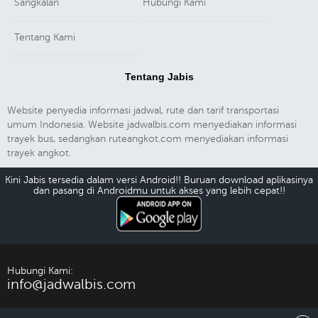
Sangkalan
Hubungi Kami
Tentang Kami
Tentang Jabis
Website penyedia informasi jadwal, rute dan tarif transportasi
umum Indonesia. Website jadwalbis.com menyediakan informasi
trayek bus, sedangkan ruteangkot.com menyediakan informasi
trayek angkot.
Kini Jabis tersedia dalam versi Android!! Buruan download aplikasinya
dan pasang di Androidmu untuk akses yang lebih cepat!!
Download Android
Hubungi Kami:
info@jadwalbis.com