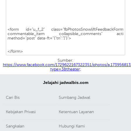
<form id="u_f_2" class="fbPhotosSnowliftFeedbackForm
commentable_item collapsible_comments" acti
method="post" data-ft="{"tn":"]"}">
</form>
Sumber:
https://www.facebook.com/1729622167322351/photos/a.1739568
type=3&theater;
Jelajahi jadwalbis.com
Cari Bis
Sumbang Jadwal
Kebijakan Privasi
Ketentuan Layanan
Sangkalan
Hubungi Kami