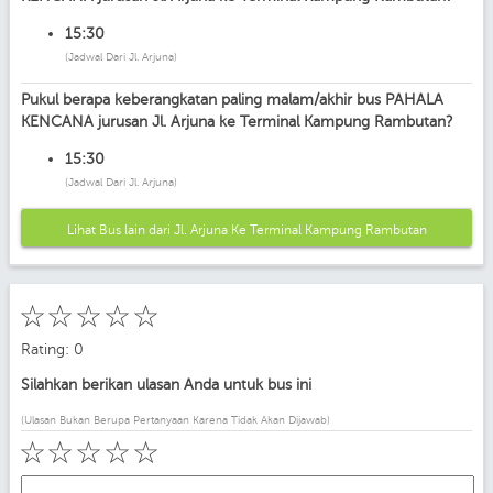
15:30
(Jadwal Dari Jl. Arjuna)
Pukul berapa keberangkatan paling malam/akhir bus PAHALA
KENCANA jurusan Jl. Arjuna ke Terminal Kampung Rambutan?
15:30
(Jadwal Dari Jl. Arjuna)
Lihat Bus lain dari Jl. Arjuna Ke Terminal Kampung Rambutan
☆
☆
☆
☆
☆
Rating: 0
Silahkan berikan ulasan Anda untuk bus ini
(Ulasan Bukan Berupa Pertanyaan Karena Tidak Akan Dijawab)
☆
☆
☆
☆
☆