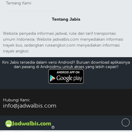
Tentang Kami
Tentang Jabis
Website penyedia informasi jadwal, rute dan tarif transportasi
umum Indonesia. Website jadwalbis.com menyediakan informasi
trayek bus, sedangkan ruteangkot.com menyediakan informasi
trayek angkot.
Kini Jabis tersedia dalam versi Android!! Buruan download aplikasinya
dan pasang di Androidmu untuk akses yang lebih cepat!!
Download Android
Hubungi Kami:
info@jadwalbis.com
®
(cache:1 cacheNeo:1)