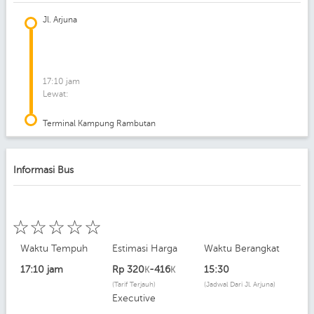
Jl. Arjuna
17:10 jam
Lewat:
Terminal Kampung Rambutan
Informasi Bus
☆
☆
☆
☆
☆
Waktu Tempuh
Estimasi Harga
Waktu Berangkat
17:10 jam
Rp
320
-416
15:30
K
K
(Tarif Terjauh)
(Jadwal Dari Jl. Arjuna)
Executive