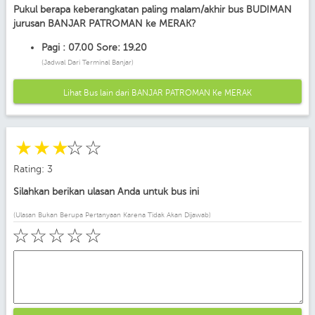
Pukul berapa keberangkatan paling malam/akhir bus BUDIMAN
jurusan BANJAR PATROMAN ke MERAK?
Pagi : 07.00 Sore: 19.20
(Jadwal Dari Terminal Banjar)
Lihat Bus lain dari BANJAR PATROMAN Ke MERAK
☆
☆
☆
☆
☆
Rating: 3
Silahkan berikan ulasan Anda untuk bus ini
(Ulasan Bukan Berupa Pertanyaan Karena Tidak Akan Dijawab)
☆
☆
☆
☆
☆