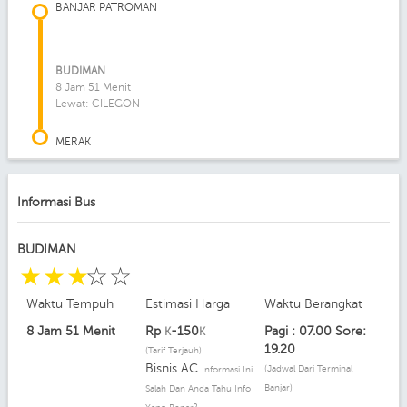
BANJAR PATROMAN
BUDIMAN
8 Jam 51 Menit
Lewat: CILEGON
MERAK
Informasi Bus
BUDIMAN
☆
☆
☆
☆
☆
Waktu Tempuh
Estimasi Harga
Waktu Berangkat
8 Jam 51 Menit
Rp
-150
Pagi : 07.00 Sore:
K
K
19.20
(Tarif Terjauh)
Bisnis AC
(Jadwal Dari Terminal
Informasi Ini
Banjar)
Salah Dan Anda Tahu Info