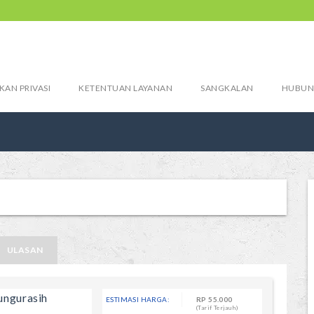
KAN PRIVASI
KETENTUAN LAYANAN
SANGKALAN
HUBUN
ULASAN
ungurasih
ESTIMASI HARGA:
RP
55.000
(Tarif Terjauh)