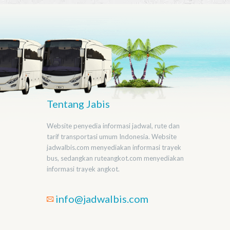
Tentang Jabis
Website penyedia informasi jadwal, rute dan
tarif transportasi umum Indonesia. Website
jadwalbis.com menyediakan informasi trayek
bus, sedangkan ruteangkot.com menyediakan
informasi trayek angkot.
info@jadwalbis.com