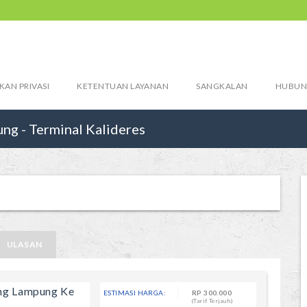
KAN PRIVASI
KETENTUAN LAYANAN
SANGKALAN
HUBUN
ng - Terminal Kalideres
ULASAN
ang Lampung Ke
ESTIMASI HARGA:
RP
300.000
(Tarif Terjauh)