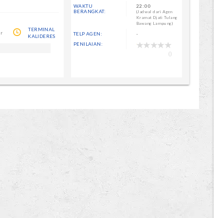
WAKTU
22:00
BERANGKAT:
(Jadwal dari Agen
Kramat Djati Tulang
Bawang Lampung)
TERMINAL
ur
TELP AGEN:
-
KALIDERES
PENILAIAN:
0