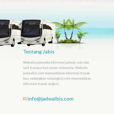
Tentang Jabis
Website penyedia informasi jadwal, rute dan
tarif transportasi umum Indonesia. Website
jadwalbis.com menyediakan informasi trayek
bus, sedangkan ruteangkot.com menyediakan
informasi trayek angkot.
info@jadwalbis.com