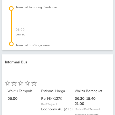
Terminal Kampung Rambutan
06:00
Lewat:
Terminal Bus Singaparna
Informasi Bus
☆
☆
☆
☆
☆
Waktu Tempuh
Estimasi Harga
Waktu Berangkat
06:00
Rp
98
-127
06:30, 15:40,
K
K
21:00
(Tarif Terjauh)
Economy AC (2+3)
(Jadwal Dari Terminal
Kampung Rambutan)