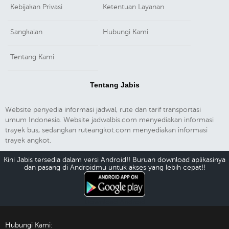
Kebijakan Privasi
Ketentuan Layanan
Sangkalan
Hubungi Kami
Tentang Kami
Tentang Jabis
Website penyedia informasi jadwal, rute dan tarif transportasi
umum Indonesia. Website jadwalbis.com menyediakan informasi
trayek bus, sedangkan ruteangkot.com menyediakan informasi
trayek angkot.
Kini Jabis tersedia dalam versi Android!! Buruan download aplikasinya
dan pasang di Androidmu untuk akses yang lebih cepat!!
Download Android
Hubungi Kami: