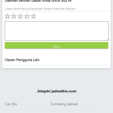
Silahkan berikan ulasan Anda untuk bus ini
(Ulasan Bukan Berupa Pertanyaan Karena Tidak Akan Dijawab)
☆
☆
☆
☆
☆
Kirim
Ulasan Pengguna Lain
Jelajahi jadwalbis.com
Cari Bis
Sumbang Jadwal