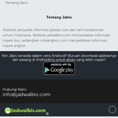
Tentang Kami
Tentang Jabis
Website penyedia informasi jadwal, rute dan tarif transportasi
umum Indonesia. Website jadwalbis.com menyediakan informasi
trayek bus, sedangkan ruteangkot.com menyediakan informasi
trayek angkot.
Kini Jabis tersedia dalam versi Android!! Buruan download aplikasinya
dan pasang di Androidmu untuk akses yang lebih cepat!!
Download Android
Hubungi Kami:
info@jadwalbis.com
®
(cache:1 cacheNeo:1)