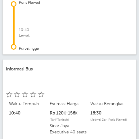
Poris Plawad
10:40
Lewat:
Purbalingga
Informasi Bus
☆
☆
☆
☆
☆
Waktu Tempuh
Estimasi Harga
Waktu Berangkat
10:40
Rp
120
-156
16:30
K
K
(Tarif Terjauh)
(Jadwal Dari Poris Plawad)
Sinar Jaya
Executive 40 seats