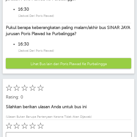
16:30
(Jadwal Dari Poris Plawad)
Pukul berapa keberangkatan paling malam/akhir bus SINAR JAYA
jurusan Poris Plawad ke Purbalingga?
16:30
(Jadwal Dari Poris Plawad)
Lihat Bus lain dari Poris Plawad Ke Purbalingga
☆
☆
☆
☆
☆
Rating: 0
Silahkan berikan ulasan Anda untuk bus ini
(Ulasan Bukan Berupa Pertanyaan Karena Tidak Akan Dijawab)
☆
☆
☆
☆
☆