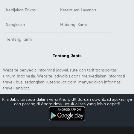
Kebijakan Privasi
Ketentuan Layanan
Sangkalan
Hubungi Kami
Tentang Kami
Tentang Jabis
Website penyedia informasi jadwal, rute dan tarif transportasi
umum Indonesia. Website jadwalbis.com menyediakan informasi
trayek bus, sedangkan ruteangkot.com menyediakan informasi
trayek angkot.
Kini Jabis tersedia dalam versi Android!! Buruan download aplikasinya
dan pasang di Androidmu untuk akses yang lebih cepat!!
Download Android