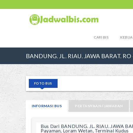
CARI BIS
KEBIJA
BANDUNG. JL. RIAU. JAWA BARAT. RO -
FOTO BUS
INFORMASI BUS
PERTANYAAN / JAWABAN
Bus Dari BANDUNG. JL. RIAU. JAWA BA
Payaman, Loram Wetan, Terminal Kudus