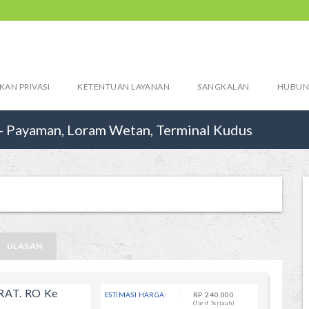
KAN PRIVASI
KETENTUAN LAYANAN
SANGKALAN
HUBUN
 Payaman, Loram Wetan, Terminal Kudus
ULASAN
RAT. RO Ke
ESTIMASI HARGA:
RP
240.000
(Tarif Terjauh)