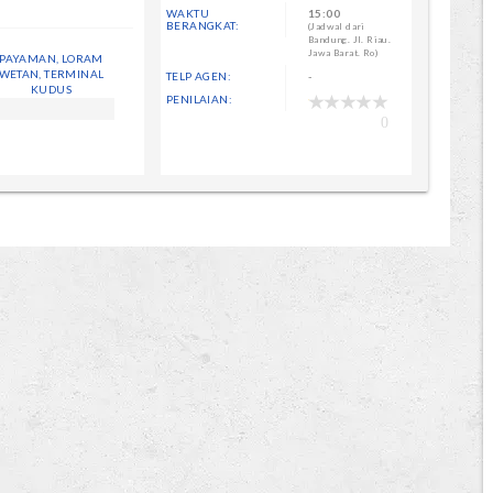
WAKTU
15:00
BERANGKAT:
(Jadwal dari
Bandung. Jl. Riau.
Jawa Barat. Ro)
PAYAMAN, LORAM
WETAN, TERMINAL
TELP AGEN:
-
KUDUS
PENILAIAN:
0