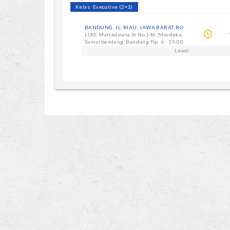
Kelas: Executive (2+2)
BANDUNG. JL. RIAU. JAWA BARAT. RO
LLRE Martadinata St No.146, Merdeka,
Sumurbandung, Bandung Tlp: 6 : 15:00
Lewat: