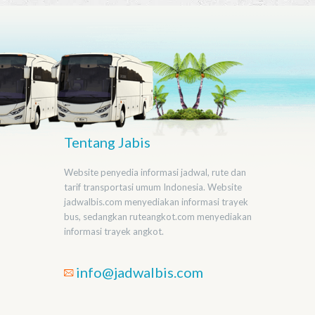
Tentang Jabis
Website penyedia informasi jadwal, rute dan
tarif transportasi umum Indonesia. Website
jadwalbis.com menyediakan informasi trayek
bus, sedangkan ruteangkot.com menyediakan
informasi trayek angkot.
info@jadwalbis.com