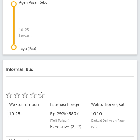
Agen Pasar Rebo
10:25
Lewat:
Tayu (Pati)
Informasi Bus
☆
☆
☆
☆
☆
Waktu Tempuh
Estimasi Harga
Waktu Berangkat
10:25
Rp
292
-380
16:10
K
K
(Tarif Terjauh)
(Jadwal Dari Agen Pasar
Executive (2+2)
Rebo)