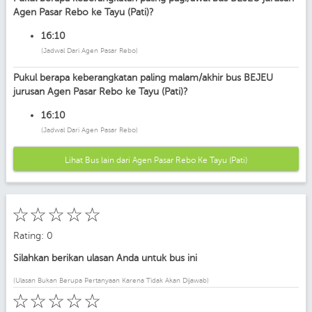
Agen Pasar Rebo ke Tayu (Pati)?
16:10
(Jadwal Dari Agen Pasar Rebo)
Pukul berapa keberangkatan paling malam/akhir bus BEJEU
jurusan Agen Pasar Rebo ke Tayu (Pati)?
16:10
(Jadwal Dari Agen Pasar Rebo)
Lihat Bus lain dari Agen Pasar Rebo Ke Tayu (Pati)
☆
☆
☆
☆
☆
Rating: 0
Silahkan berikan ulasan Anda untuk bus ini
(Ulasan Bukan Berupa Pertanyaan Karena Tidak Akan Dijawab)
☆
☆
☆
☆
☆