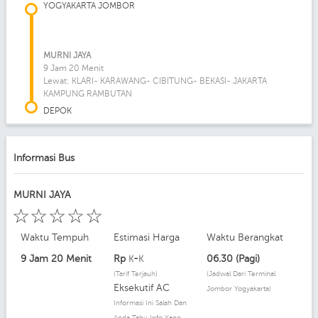
YOGYAKARTA JOMBOR
MURNI JAYA
9 Jam 20 Menit
Lewat: KLARI- KARAWANG- CIBITUNG- BEKASI- JAKARTA
KAMPUNG RAMBUTAN
DEPOK
Informasi Bus
MURNI JAYA
☆
☆
☆
☆
☆
Waktu Tempuh
Estimasi Harga
Waktu Berangkat
9 Jam 20 Menit
Rp
-
06.30 (Pagi)
K
K
(Tarif Terjauh)
(Jadwal Dari Terminal
Eksekutif AC
Jombor Yogyakarta)
Informasi Ini Salah Dan
Anda Tahu Info Yang