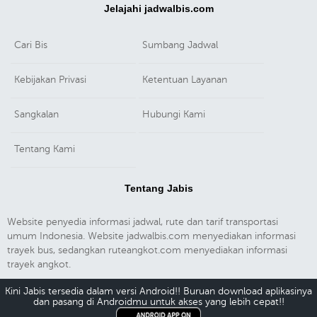
Jelajahi jadwalbis.com
Cari Bis
Sumbang Jadwal
Kebijakan Privasi
Ketentuan Layanan
Sangkalan
Hubungi Kami
Tentang Kami
Tentang Jabis
Website penyedia informasi jadwal, rute dan tarif transportasi
umum Indonesia. Website jadwalbis.com menyediakan informasi
trayek bus, sedangkan ruteangkot.com menyediakan informasi
trayek angkot.
Kini Jabis tersedia dalam versi Android!! Buruan download aplikasinya
dan pasang di Androidmu untuk akses yang lebih cepat!!