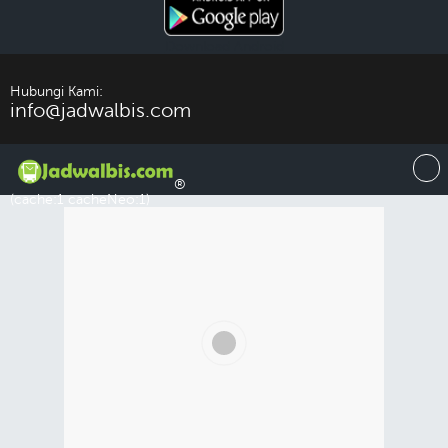
Download Android
Hubungi Kami:
info@jadwalbis.com
®
(cache:1 cacheNeo:1)