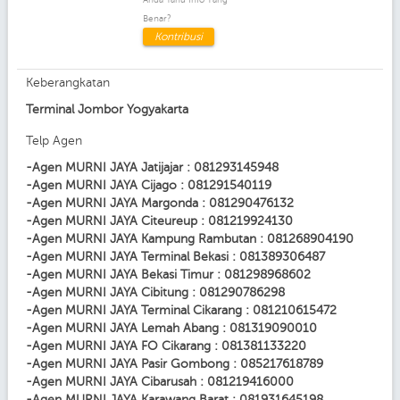
Benar?
Kontribusi
Keberangkatan
Terminal Jombor Yogyakarta
Telp Agen
-Agen MURNI JAYA Jatijajar : 081293145948
-Agen MURNI JAYA Cijago : 081291540119
-Agen MURNI JAYA Margonda : 081290476132
-Agen MURNI JAYA Citeureup : 081219924130
-Agen MURNI JAYA Kampung Rambutan : 081268904190
-Agen MURNI JAYA Terminal Bekasi : 081389306487
-Agen MURNI JAYA Bekasi Timur : 081298968602
-Agen MURNI JAYA Cibitung : 081290786298
-Agen MURNI JAYA Terminal Cikarang : 081210615472
-Agen MURNI JAYA Lemah Abang : 081319090010
-Agen MURNI JAYA FO Cikarang : 081381133220
-Agen MURNI JAYA Pasir Gombong : 085217618789
-Agen MURNI JAYA Cibarusah : 081219416000
-Agen MURNI JAYA Karawang Barat : 081931645198