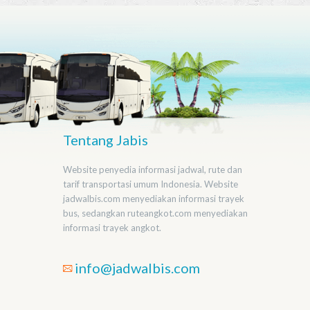
Tentang Jabis
Website penyedia informasi jadwal, rute dan
tarif transportasi umum Indonesia. Website
jadwalbis.com menyediakan informasi trayek
bus, sedangkan ruteangkot.com menyediakan
informasi trayek angkot.
info@jadwalbis.com