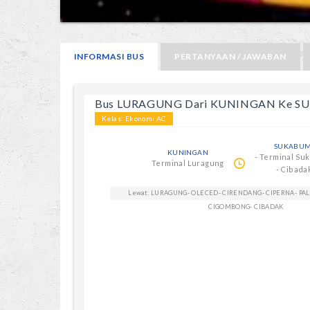
INFORMASI BUS
PERTANYAAN / JAWABAN
Bus LURAGUNG Dari KUNINGAN Ke S
Kelas: Ekonomi AC
SUKABUM
KUNINGAN
- Terminal Su
Terminal Luragung
- Cibada
Lewat: LURAGUNG- OLECED- CIRENDANG- CIPERNA- PA
CIGOMBONG- CIBADAK