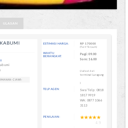
ULASAN
UKABUMI
ESTIMASI HARGA:
RP
170000
(Tarif Terjauh)
WAKTU
Pagi: 09.00
BERANGKAT:
Sore: 16.00
I
kabumi
k
(Jadwal dari
terminal Luragung
LIMANAN- CIAWI-
)
TELP AGEN:
Sws/Telp: 0818
1817 9919
WA: 0877 1066
3113
PENILAIAN:
4.9