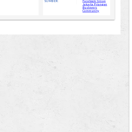
SUMBER:
Facebook Group
Jakarta Priangan
Buslovers
Community