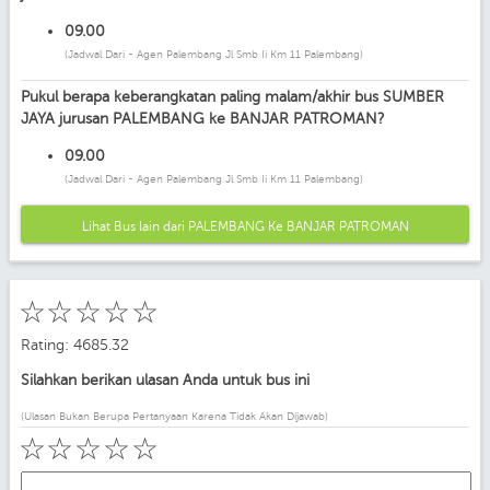
09.00
(Jadwal Dari - Agen Palembang Jl Smb Ii Km 11 Palembang)
Pukul berapa keberangkatan paling malam/akhir bus SUMBER
JAYA jurusan PALEMBANG ke BANJAR PATROMAN?
09.00
(Jadwal Dari - Agen Palembang Jl Smb Ii Km 11 Palembang)
Lihat Bus lain dari PALEMBANG Ke BANJAR PATROMAN
☆
☆
☆
☆
☆
Rating: 4685.32
Silahkan berikan ulasan Anda untuk bus ini
(Ulasan Bukan Berupa Pertanyaan Karena Tidak Akan Dijawab)
☆
☆
☆
☆
☆