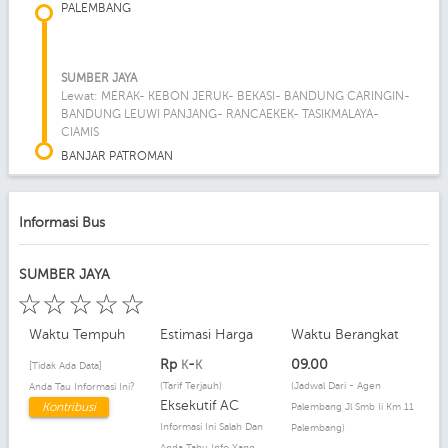
PALEMBANG
SUMBER JAYA
Lewat: MERAK- KEBON JERUK- BEKASI- BANDUNG CARINGIN-
BANDUNG LEUWI PANJANG- RANCAEKEK- TASIKMALAYA-
CIAMIS
BANJAR PATROMAN
Informasi Bus
SUMBER JAYA
☆
☆
☆
☆
☆
Waktu Tempuh
Estimasi Harga
Waktu Berangkat
Rp
-
09.00
K
K
[Tidak Ada Data]
(Tarif Terjauh)
(Jadwal Dari - Agen
Anda Tau Informasi Ini?
Eksekutif AC
Kontribusi
Palembang Jl Smb Ii Km 11
Informasi Ini Salah Dan
Palembang)
Anda Tahu Info Yang