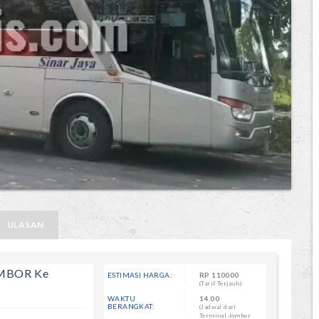
ULASAN
OMBOR Ke
ESTIMASI HARGA:
RP
110000
(Tarif Terjauh)
WAKTU
14.00
BERANGKAT:
(Jadwal dari
Terminal Jombor