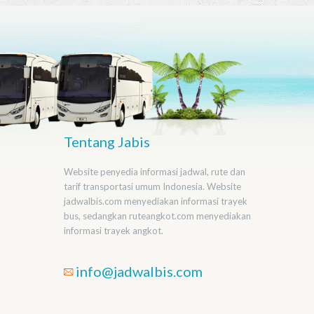
Tentang Jabis
Website penyedia informasi jadwal, rute dan
tarif transportasi umum Indonesia. Website
jadwalbis.com menyediakan informasi trayek
bus, sedangkan ruteangkot.com menyediakan
informasi trayek angkot.
info@jadwalbis.com