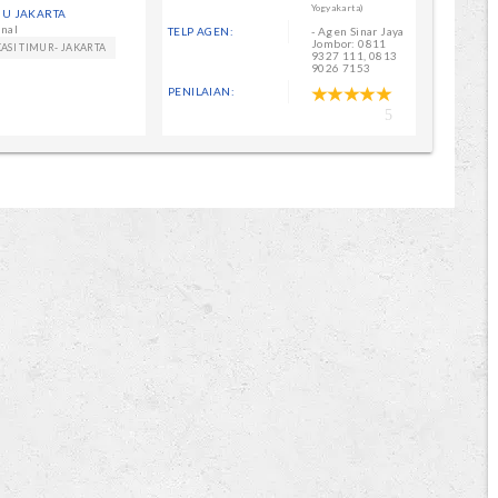
Yogyakarta)
GU JAKARTA
nal
TELP AGEN:
- Agen Sinar Jaya
Jombor: 0811
ASI TIMUR- JAKARTA
9327 111, 0813
9026 7153
PENILAIAN:
5