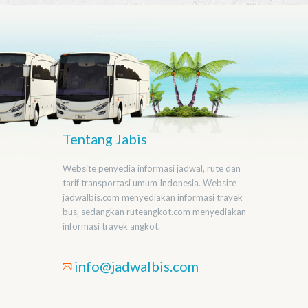
Tentang Jabis
Website penyedia informasi jadwal, rute dan
tarif transportasi umum Indonesia. Website
jadwalbis.com menyediakan informasi trayek
bus, sedangkan ruteangkot.com menyediakan
informasi trayek angkot.
info@jadwalbis.com