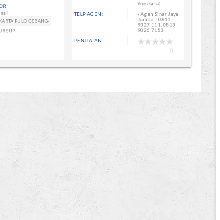
Yogyakarta)
OR
nal
TELP AGEN:
- Agen Sinar Jaya
Jombor: 0811
AKARTA PULO GEBANG-
9327 111, 0813
9026 7153
EUREUP
PENILAIAN:
0