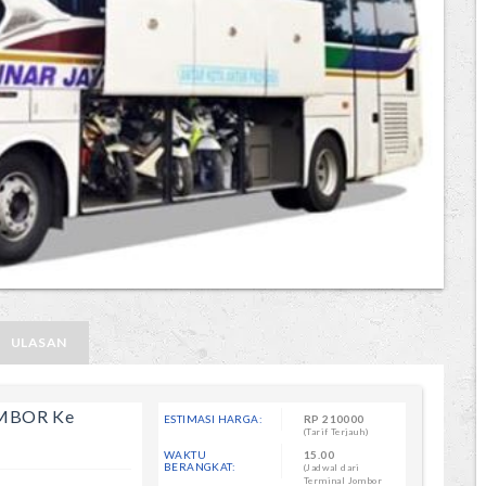
ULASAN
OMBOR Ke
ESTIMASI HARGA:
RP
210000
(Tarif Terjauh)
WAKTU
15.00
BERANGKAT:
(Jadwal dari
Terminal Jombor