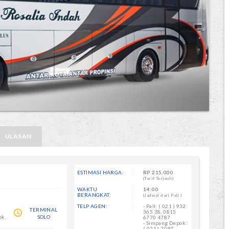
ULASAN
ESTIMASI HARGA:
RP
215.000
(Tarif Terjauh)
WAKTU
14:00
BERANGKAT:
(Jadwal dari Pall )
TELP AGEN:
- Pall: ( 021 ) 932
TERMINAL
365 38, 0815
ok,
SOLO
6770 4787
- Simpang Depok:
( 021 ) 7097