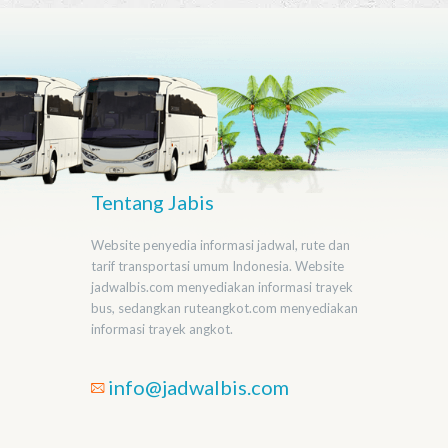
Tentang Jabis
Website penyedia informasi jadwal, rute dan
tarif transportasi umum Indonesia. Website
jadwalbis.com menyediakan informasi trayek
bus, sedangkan ruteangkot.com menyediakan
informasi trayek angkot.
info@jadwalbis.com