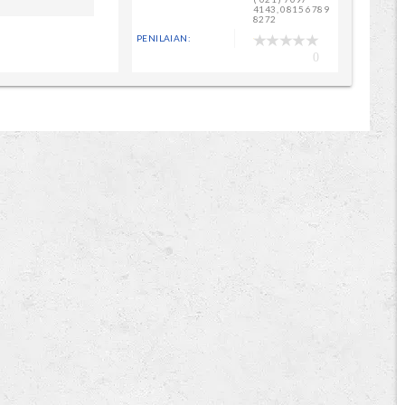
4143, 0815 6789
8272
PENILAIAN:
0