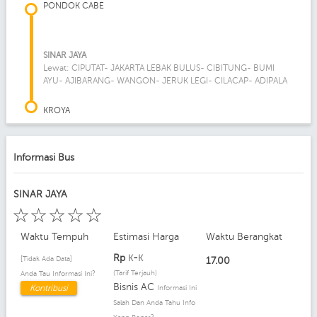
PONDOK CABE
SINAR JAYA
Lewat: CIPUTAT- JAKARTA LEBAK BULUS- CIBITUNG- BUMI
AYU- AJIBARANG- WANGON- JERUK LEGI- CILACAP- ADIPALA
KROYA
Informasi Bus
SINAR JAYA
☆
☆
☆
☆
☆
Waktu Tempuh
Estimasi Harga
Waktu Berangkat
Rp
-
K
K
[Tidak Ada Data]
17.00
(Tarif Terjauh)
Anda Tau Informasi Ini?
Bisnis AC
Kontribusi
Informasi Ini
Salah Dan Anda Tahu Info