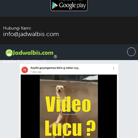
Download Android
Hubungi Kami:
info@jadwalbis.com
®
(cache:1 cacheNeo:1)