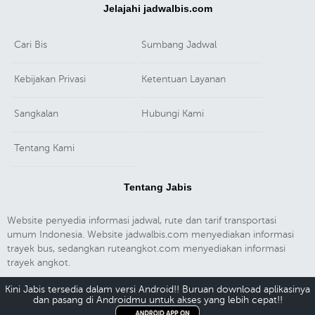
Jelajahi jadwalbis.com
Cari Bis
Sumbang Jadwal
Kebijakan Privasi
Ketentuan Layanan
Sangkalan
Hubungi Kami
Tentang Kami
Tentang Jabis
Website penyedia informasi jadwal, rute dan tarif transportasi
umum Indonesia. Website jadwalbis.com menyediakan informasi
trayek bus, sedangkan ruteangkot.com menyediakan informasi
trayek angkot.
Kini Jabis tersedia dalam versi Android!! Buruan download aplikasinya
dan pasang di Androidmu untuk akses yang lebih cepat!!