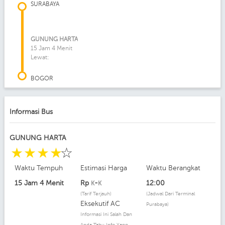
SURABAYA
GUNUNG HARTA
15 Jam 4 Menit
Lewat:
BOGOR
Informasi Bus
GUNUNG HARTA
☆
☆
☆
☆
☆
Waktu Tempuh
Estimasi Harga
Waktu Berangkat
15 Jam 4 Menit
Rp
-
12:00
K
K
(Tarif Terjauh)
(Jadwal Dari Terminal
Eksekutif AC
Purabaya)
Informasi Ini Salah Dan
Anda Tahu Info Yang