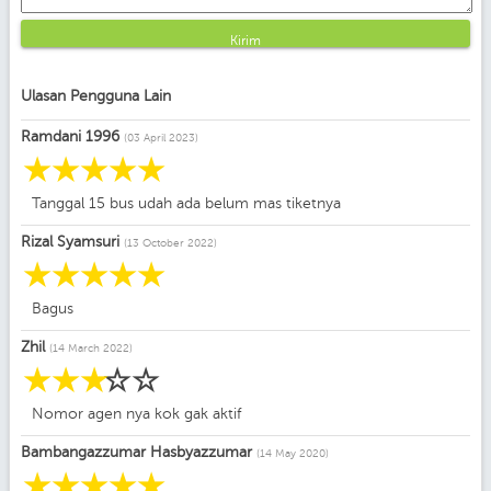
Kirim
Ulasan Pengguna Lain
Ramdani 1996
(03 April 2023)
☆
☆
☆
☆
☆
Tanggal 15 bus udah ada belum mas tiketnya
Rizal Syamsuri
(13 October 2022)
☆
☆
☆
☆
☆
Bagus
Zhil
(14 March 2022)
☆
☆
☆
☆
☆
Nomor agen nya kok gak aktif
Bambangazzumar Hasbyazzumar
(14 May 2020)
☆
☆
☆
☆
☆