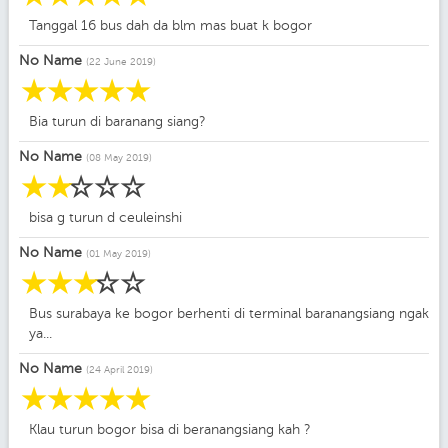
Tanggal 16 bus dah da blm mas buat k bogor
No Name
(22 June 2019)
☆
☆
☆
☆
☆
Bia turun di baranang siang?
No Name
(08 May 2019)
☆
☆
☆
☆
☆
bisa g turun d ceuleinshi
No Name
(01 May 2019)
☆
☆
☆
☆
☆
Bus surabaya ke bogor berhenti di terminal baranangsiang ngak
ya...
No Name
(24 April 2019)
☆
☆
☆
☆
☆
Klau turun bogor bisa di beranangsiang kah ?