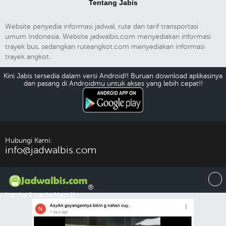
Tentang Jabis
Website penyedia informasi jadwal, rute dan tarif transportasi
umum Indonesia. Website jadwalbis.com menyediakan informasi
trayek bus, sedangkan ruteangkot.com menyediakan informasi
trayek angkot.
Kini Jabis tersedia dalam versi Android!! Buruan download aplikasinya
dan pasang di Androidmu untuk akses yang lebih cepat!!
Download Android
Hubungi Kami:
info@jadwalbis.com
®
(cache:1 cacheNeo:1)