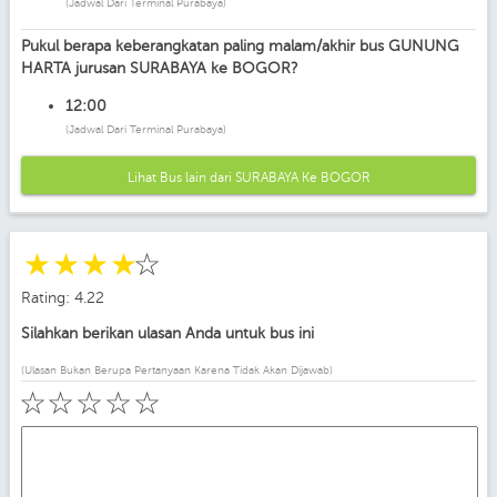
(Jadwal Dari Terminal Purabaya)
Pukul berapa keberangkatan paling malam/akhir bus GUNUNG
HARTA jurusan SURABAYA ke BOGOR?
12:00
(Jadwal Dari Terminal Purabaya)
Lihat Bus lain dari SURABAYA Ke BOGOR
☆
☆
☆
☆
☆
Rating: 4.22
Silahkan berikan ulasan Anda untuk bus ini
(Ulasan Bukan Berupa Pertanyaan Karena Tidak Akan Dijawab)
☆
☆
☆
☆
☆