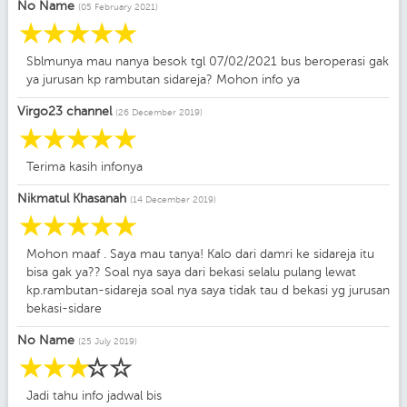
No Name
(05 February 2021)
☆
☆
☆
☆
☆
Sblmunya mau nanya besok tgl 07/02/2021 bus beroperasi gak
ya jurusan kp rambutan sidareja? Mohon info ya
Virgo23 channel
(26 December 2019)
☆
☆
☆
☆
☆
Terima kasih infonya
Nikmatul Khasanah
(14 December 2019)
☆
☆
☆
☆
☆
Mohon maaf . Saya mau tanya! Kalo dari damri ke sidareja itu
bisa gak ya?? Soal nya saya dari bekasi selalu pulang lewat
kp.rambutan-sidareja soal nya saya tidak tau d bekasi yg jurusan
bekasi-sidare
No Name
(25 July 2019)
☆
☆
☆
☆
☆
Jadi tahu info jadwal bis