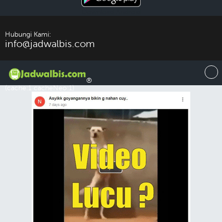
Download Android
Hubungi Kami:
info@jadwalbis.com
®
(cache:1 cacheNeo:1)