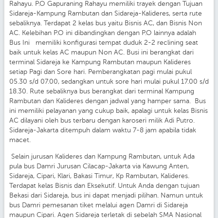
Rahayu. P.O Gapuraning Rahayu memiliki trayek dengan Tujuan
Sidareja-Kampung Rambutan dan Sidareja-Kalideres, serta rute
sebaliknya. Terdapat 2 kelas bus yaitu Bisnis AC, dan Bisnis Non
AC. Kelebihan P.O ini dibandingkan dengan P.O lainnya adalah
Bus Ini memiliki konfigurasi tempat duduk 2-2 reclining seat
baik untuk kelas AC maupun Non AC. Busi ini berangkat dari
terminal Sidareja ke Kampung Rambutan maupun Kalideres
setiap Pagi dan Sore hari. Pemberangkatan pagi mulai pukul
05.30 s/d 07.00, sedangkan untuk sore hari mulai pukul 17.00 s/d
18.30. Rute sebaliknya bus berangkat dari terminal Kampung
Rambutan dan Kalideres dengan jadwal yang hamper sama. Bus
ini memiliki pelayanan yang cukup baik, apalagi untuk kelas Bisnis
AC dilayani oleh bus terbaru dengan karoseri milik Adi Putro.
Sidareja-Jakarta ditempuh dalam waktu 7-8 jam apabila tidak
macet.
Selain jurusan Kalideres dan Kampung Rambutan, untuk Ada
pula bus Damri Jurusan Cilacap-Jakarta via Kawung Anten,
Sidareja, Cipari, Klari, Bakasi Timur, Kp Rambutan, Kalideres.
Terdapat kelas Bisnis dan Eksekutif. Untuk Anda dengan tujuan
Bekasi dari Sidareja, bus ini dapat menjadi pilihan. Namun untuk
bus Damri pemesanan tiket melalui agen Damri di Sidareja
maupun Cipari. Agen Sidareja terletak di sebelah SMA Nasional