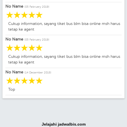
No Name
(05 February 2019)
☆
☆
☆
☆
☆
Cukup information, sayang tiket bus blm bisa online msh harus
tetap ke agent
No Name
(05 February 2019)
☆
☆
☆
☆
☆
Cukup information, sayang tiket bus blm bisa online msh harus
tetap ke agent
No Name
(14 December 2018)
☆
☆
☆
☆
☆
Top
Jelajahi jadwalbis.com