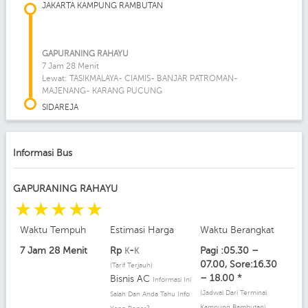
JAKARTA KAMPUNG RAMBUTAN
GAPURANING RAHAYU
7 Jam 28 Menit
Lewat: TASIKMALAYA- CIAMIS- BANJAR PATROMAN-
MAJENANG- KARANG PUCUNG
SIDAREJA
Informasi Bus
GAPURANING RAHAYU
☆
☆
☆
☆
☆
Waktu Tempuh
Estimasi Harga
Waktu Berangkat
7 Jam 28 Menit
Rp
-
Pagi :05.30 –
K
K
07.00, Sore:16.30
(Tarif Terjauh)
– 18.00 *
Bisnis AC
Informasi Ini
(Jadwal Dari Terminal
Salah Dan Anda Tahu Info
Kampung Rambutan)