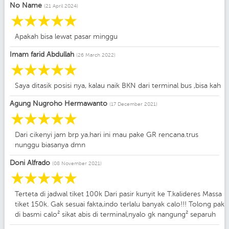
No Name
(21 April 2024)
☆
☆
☆
☆
☆
Apakah bisa lewat pasar minggu
Imam farid Abdullah
(26 March 2022)
☆
☆
☆
☆
☆
Saya ditasik posisi nya, kalau naik BKN dari terminal bus ,bisa kah
Agung Nugroho Hermawanto
(17 December 2021)
☆
☆
☆
☆
☆
Dari cikenyi jam brp ya.hari ini mau pake GR rencana.trus
nunggu biasanya dmn
Doni Alfrado
(08 November 2021)
☆
☆
☆
☆
☆
Terteta di jadwal tiket 100k Dari pasir kunyit ke T.kalideres Massa
tiket 150k. Gak sesuai fakta,indo terlalu banyak calo!!! Tolong pak
di basmi calo² sikat abis di terminal,nyalo gk nangung² separuh