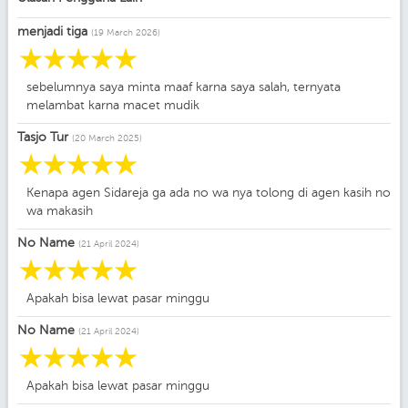
menjadi tiga
(19 March 2026)
☆
☆
☆
☆
☆
sebelumnya saya minta maaf karna saya salah, ternyata
melambat karna macet mudik
Tasjo Tur
(20 March 2025)
☆
☆
☆
☆
☆
Kenapa agen Sidareja ga ada no wa nya tolong di agen kasih no
wa makasih
No Name
(21 April 2024)
☆
☆
☆
☆
☆
Apakah bisa lewat pasar minggu
No Name
(21 April 2024)
☆
☆
☆
☆
☆
Apakah bisa lewat pasar minggu