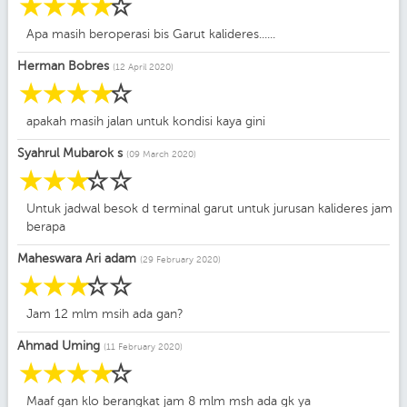
☆
☆
☆
☆
☆
Apa masih beroperasi bis Garut kalideres......
Herman Bobres
(12 April 2020)
☆
☆
☆
☆
☆
apakah masih jalan untuk kondisi kaya gini
Syahrul Mubarok s
(09 March 2020)
☆
☆
☆
☆
☆
Untuk jadwal besok d terminal garut untuk jurusan kalideres jam
berapa
Maheswara Ari adam
(29 February 2020)
☆
☆
☆
☆
☆
Jam 12 mlm msih ada gan?
Ahmad Uming
(11 February 2020)
☆
☆
☆
☆
☆
Maaf gan klo berangkat jam 8 mlm msh ada gk ya