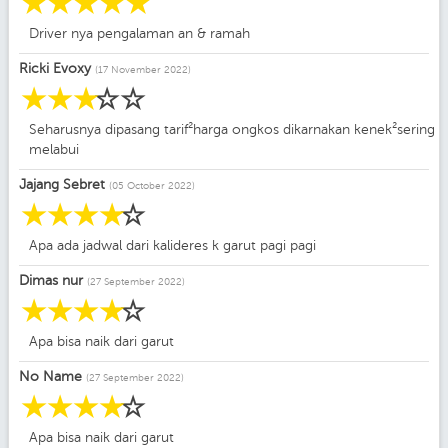
☆
☆
☆
☆
☆
Driver nya pengalaman an & ramah
Ricki Evoxy
(17 November 2022)
☆
☆
☆
☆
☆
Seharusnya dipasang tarif²harga ongkos dikarnakan kenek²sering
melabui
Jajang Sebret
(05 October 2022)
☆
☆
☆
☆
☆
Apa ada jadwal dari kalideres k garut pagi pagi
Dimas nur
(27 September 2022)
☆
☆
☆
☆
☆
Apa bisa naik dari garut
No Name
(27 September 2022)
☆
☆
☆
☆
☆
Apa bisa naik dari garut