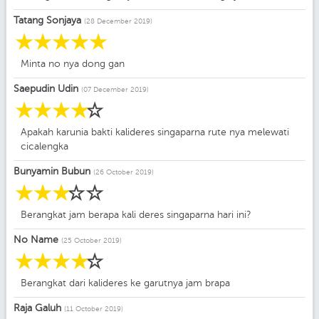
Tatang Sonjaya
(28 December 2019)
☆
☆
☆
☆
☆
Minta no nya dong gan
Saepudin Udin
(07 December 2019)
☆
☆
☆
☆
☆
Apakah karunia bakti kalideres singaparna rute nya melewati
cicalengka
Bunyamin Bubun
(26 October 2019)
☆
☆
☆
☆
☆
Berangkat jam berapa kali deres singaparna hari ini?
No Name
(25 October 2019)
☆
☆
☆
☆
☆
Berangkat dari kalideres ke garutnya jam brapa
Raja Galuh
(11 October 2019)