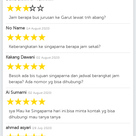
☆
☆
☆
☆
☆
Jam berapa bus jurusan ke Garut lewat tnh abang?
No Name
(14 August 2020)
☆
☆
☆
☆
☆
Keberangkatan ke singaparna berapa jam sekali?
Kakang Dawani
(02 August 2020)
☆
☆
☆
☆
☆
Besok ada bis tujuan singaparna dan jadwal berangkat jam
berapa? Ada nomor yg bisa dihubungi?
Ai Sumarni
(02 August 2020)
☆
☆
☆
☆
☆
sya Mau ke Singaparna hari ini.bisa minta kontak yg bisa
dihubungi mau tanya tanya
ahmad asyari
(29 July 2020)