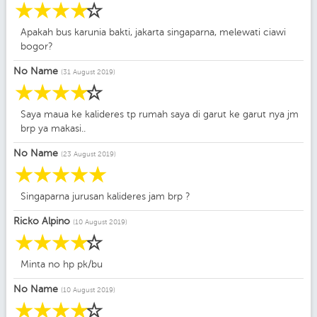
☆
☆
☆
☆
☆
Apakah bus karunia bakti, jakarta singaparna, melewati ciawi
bogor?
No Name
(31 August 2019)
☆
☆
☆
☆
☆
Saya maua ke kalideres tp rumah saya di garut ke garut nya jm
brp ya makasi..
No Name
(23 August 2019)
☆
☆
☆
☆
☆
Singaparna jurusan kalideres jam brp ?
Ricko Alpino
(10 August 2019)
☆
☆
☆
☆
☆
Minta no hp pk/bu
No Name
(10 August 2019)
☆
☆
☆
☆
☆