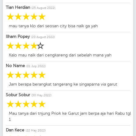
Tian Herdian
(25 August 2022)
☆
☆
☆
☆
☆
mau tanya klo dari seosan city bisa naik ga yah
Ilham Popey
(20 August 2022)
☆
☆
☆
☆
☆
Kalo mau naik dari cengkareng dari sebelah mana yah
No Name
(01 July 2022)
☆
☆
☆
☆
☆
Jam berapa berangkat tangerang ke singaparna via garut
Sobur Sobur
(30 May 2022)
☆
☆
☆
☆
☆
Mau tanya dari tnjung Priok ke Garut jam berpa aja hari Rabu tgl
1
Dan Kece
(22 May 2022)