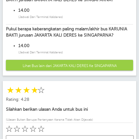
14.00
(Jadwal Dari Terminal Kalideres)
Pukul berapa keberangkatan paling malam/akhir bus KARUNIA
BAKTI jurusan JAKARTA KALI DERES ke SINGAPARNA?
14.00
(Jadwal Dari Terminal Kalideres)
Lihat Bus lain dari JAKARTA KALI DERES Ke SINGAPARNA
☆
☆
☆
☆
☆
Rating: 4.28
Silahkan berikan ulasan Anda untuk bus ini
(Ulasan Bukan Berupa Pertanyaan Karena Tidak Akan Dijawab)
☆
☆
☆
☆
☆