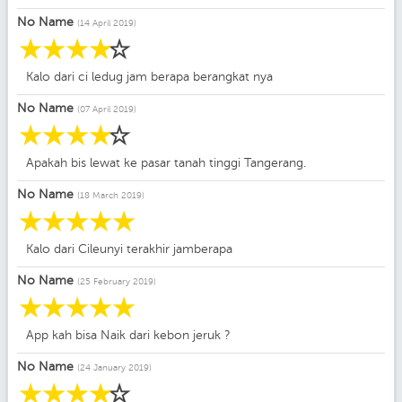
No Name
(14 April 2019)
☆
☆
☆
☆
☆
Kalo dari ci ledug jam berapa berangkat nya
No Name
(07 April 2019)
☆
☆
☆
☆
☆
Apakah bis lewat ke pasar tanah tinggi Tangerang.
No Name
(18 March 2019)
☆
☆
☆
☆
☆
Kalo dari Cileunyi terakhir jamberapa
No Name
(25 February 2019)
☆
☆
☆
☆
☆
App kah bisa Naik dari kebon jeruk ?
No Name
(24 January 2019)
☆
☆
☆
☆
☆