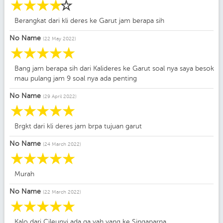
☆
☆
☆
☆
☆
Berangkat dari kli deres ke Garut jam berapa sih
No Name
(22 May 2022)
☆
☆
☆
☆
☆
Bang jam berapa sih dari Kalideres ke Garut soal nya saya besok
mau pulang jam 9 soal nya ada penting
No Name
(29 April 2022)
☆
☆
☆
☆
☆
Brgkt dari kli deres jam brpa tujuan garut
No Name
(24 March 2022)
☆
☆
☆
☆
☆
Murah
No Name
(22 March 2022)
☆
☆
☆
☆
☆
Kalo dari Cileunyi ada ga yah yang ke Singaparna