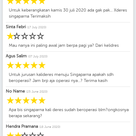
☆
☆
☆
☆
☆
Untuk keberangkatan kamis 30 juli 2020 ada gak pak... Xderes
singaparna Terimaksih
Sinta Febri
(17 July 2020)
☆
☆
☆
☆
☆
Mau nanya ini paling awal jam berpa pagi ya? Dari kelidres
Agus Salim
(07 July 2020)
☆
☆
☆
☆
☆
Untuk jurusan kalideres menuju Singaparna apakah sdh
beroperasi? Jam brp aja operasi nya...? Terima kasih
No Name
(25 June 2020)
☆
☆
☆
☆
☆
Apa bis singaparna kali deres sudah beroperasi blm?ongkosnya
berapa sekarang?
Hendra Pramana
(18 June 2020)
☆
☆
☆
☆
☆