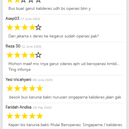
Bus buat garut kalideres udh bs operasi blm y
Asep03
(17 June 2020)
☆
☆
☆
☆
☆
Dari jakarta x deres ke kegarut sudah operasi pak?
Reza 30
(11 June 2020)
☆
☆
☆
☆
☆
Mohon maaf mo tnya garut xderes aph ud beroperasi kmbli...
Tlng infonya
Yesi tricahyani
(09 June 2020)
☆
☆
☆
☆
☆
.besok bus karunia bakti nurusan singaparna kalideres jalan gak
Faridah Andisa
(28 May 2020)
☆
☆
☆
☆
☆
Kapan bis karunia bakti Mulai Beroperasi. Singaparna / kalideres