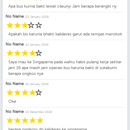
Apa bus kurnia bakti lewat cileunyi Jam berapa berangkt ny
No Name
(22 January 2019)
☆
☆
☆
☆
☆
Apakah bis karunia bhakti kalideres garut ada tempat merokok
No Name
(12 January 2019)
☆
☆
☆
☆
☆
Saya mau ke Singaparna pada waktu habis pulang kerja sekitar
jam 16 apa masih jam operasi bus karunia bakti di sukabumi
berapa ongkos nya
No Name
(01 January 2019)
☆
☆
☆
☆
☆
Oke
No Name
(10 December 2018)
☆
☆
☆
☆
☆
berapa ongkosy dri kalideres ke singaparna