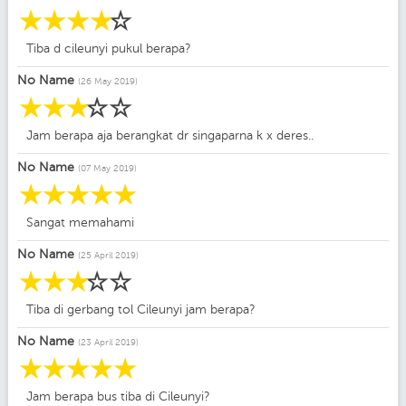
☆
☆
☆
☆
☆
Tiba d cileunyi pukul berapa?
No Name
(26 May 2019)
☆
☆
☆
☆
☆
Jam berapa aja berangkat dr singaparna k x deres..
No Name
(07 May 2019)
☆
☆
☆
☆
☆
Sangat memahami
No Name
(25 April 2019)
☆
☆
☆
☆
☆
Tiba di gerbang tol Cileunyi jam berapa?
No Name
(23 April 2019)
☆
☆
☆
☆
☆
Jam berapa bus tiba di Cileunyi?