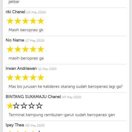
jakbar
riki Chanel
(23 May 2020)
☆
☆
☆
☆
☆
Masih beroprasi gk
No Name
(17 May 2020)
☆
☆
☆
☆
☆
masih beroprasi ga
Irwan Andriawan
(11 May 2020)
☆
☆
☆
☆
☆
Mas bis jurusan ke kalideres skarang sudah beroperasi lagi ga?
BINTANG SUKAMAJU Chanel
(07 May 2020)
☆
☆
☆
☆
☆
Terminal kampung rambutan-garut sudah beroperasi gan
Ipey Thea
(02 May 2020)