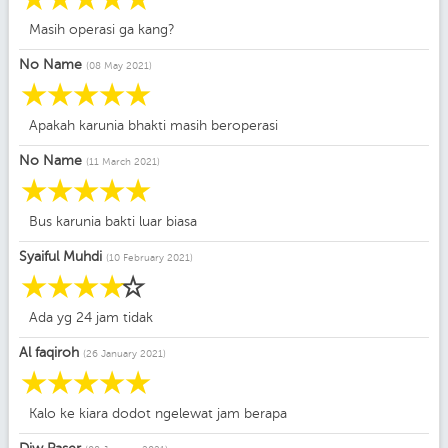
Masih operasi ga kang?
No Name
(08 May 2021)
☆
☆
☆
☆
☆
Apakah karunia bhakti masih beroperasi
No Name
(11 March 2021)
☆
☆
☆
☆
☆
Bus karunia bakti luar biasa
Syaiful Muhdi
(10 February 2021)
☆
☆
☆
☆
☆
Ada yg 24 jam tidak
Al faqiroh
(26 January 2021)
☆
☆
☆
☆
☆
Kalo ke kiara dodot ngelewat jam berapa