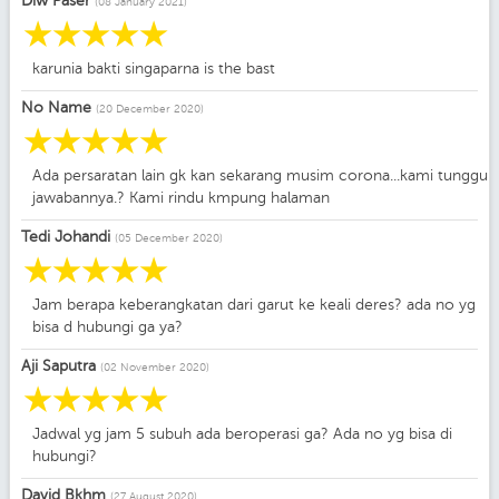
Diw Paser
(08 January 2021)
☆
☆
☆
☆
☆
karunia bakti singaparna is the bast
No Name
(20 December 2020)
☆
☆
☆
☆
☆
Ada persaratan lain gk kan sekarang musim corona...kami tunggu
jawabannya.? Kami rindu kmpung halaman
Tedi Johandi
(05 December 2020)
☆
☆
☆
☆
☆
Jam berapa keberangkatan dari garut ke keali deres? ada no yg
bisa d hubungi ga ya?
Aji Saputra
(02 November 2020)
☆
☆
☆
☆
☆
Jadwal yg jam 5 subuh ada beroperasi ga? Ada no yg bisa di
hubungi?
David Bkhm
(27 August 2020)