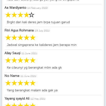
Aa Wardiyanto
(14 February 2022)
☆
☆
☆
☆
☆
Brgkt dari kali deres jam brpa tujuan garud
Fitri Agus Rohmana
(25 July 2021)
☆
☆
☆
☆
☆
Jadwal singaprana ke kalideres jam berapa min
Allay Sauqi
(11 June 2021)
☆
☆
☆
☆
☆
Ke cileunyi yg berangkat mlm ada gk
No Name
(11 June 2021)
☆
☆
☆
☆
☆
Yang berangkat malam ada gak ya
Yayang syayid Ali
(12 May 2021)
☆
☆
☆
☆
☆