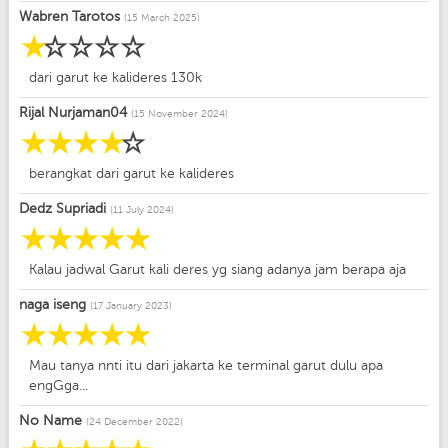
Wabren Tarotos
(15 March 2025)
☆
☆
☆
☆
☆
dari garut ke kalideres 130k
Rijal Nurjaman04
(15 November 2024)
☆
☆
☆
☆
☆
berangkat dari garut ke kalideres
Dedz Supriadi
(11 July 2024)
☆
☆
☆
☆
☆
Kalau jadwal Garut kali deres yg siang adanya jam berapa aja
naga iseng
(17 January 2023)
☆
☆
☆
☆
☆
Mau tanya nnti itu dari jakarta ke terminal garut dulu apa
engGga...
No Name
(24 December 2022)