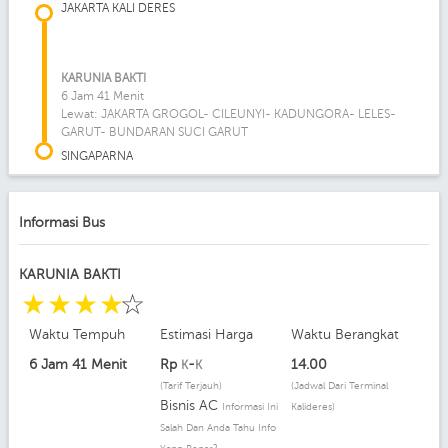
JAKARTA KALI DERES
KARUNIA BAKTI
6 Jam 41 Menit
Lewat: JAKARTA GROGOL- CILEUNYI- KADUNGORA- LELES-
GARUT- BUNDARAN SUCI GARUT
SINGAPARNA
Informasi Bus
KARUNIA BAKTI
☆
☆
☆
☆
☆
Waktu Tempuh
Estimasi Harga
Waktu Berangkat
6 Jam 41 Menit
Rp
-
14.00
K
K
(Tarif Terjauh)
(Jadwal Dari Terminal
Bisnis AC
Informasi Ini
Kalideres)
Salah Dan Anda Tahu Info