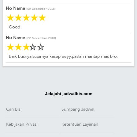
No Name
(09 December 2018)
☆
☆
☆
☆
☆
Good
No Name
(22 November 2018)
☆
☆
☆
☆
☆
Baik busnya,supirnya kasep eeyy.paslah mantap mas bro.
Jelajahi jadwalbis.com
Cari Bis
Sumbang Jadwal
Kebijakan Privasi
Ketentuan Layanan