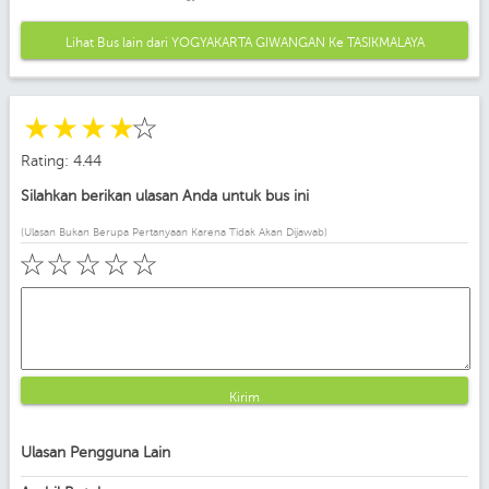
Lihat Bus lain dari YOGYAKARTA GIWANGAN Ke TASIKMALAYA
☆
☆
☆
☆
☆
Rating: 4.44
Silahkan berikan ulasan Anda untuk bus ini
(Ulasan Bukan Berupa Pertanyaan Karena Tidak Akan Dijawab)
☆
☆
☆
☆
☆
Kirim
Ulasan Pengguna Lain