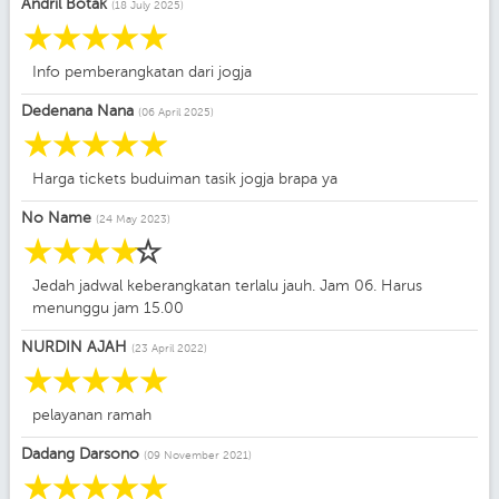
Andril Botak
(18 July 2025)
☆
☆
☆
☆
☆
Info pemberangkatan dari jogja
Dedenana Nana
(06 April 2025)
☆
☆
☆
☆
☆
Harga tickets buduiman tasik jogja brapa ya
No Name
(24 May 2023)
☆
☆
☆
☆
☆
Jedah jadwal keberangkatan terlalu jauh. Jam 06. Harus
menunggu jam 15.00
NURDIN AJAH
(23 April 2022)
☆
☆
☆
☆
☆
pelayanan ramah
Dadang Darsono
(09 November 2021)
☆
☆
☆
☆
☆