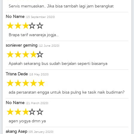
Servis memuaskan.. Jika bisa tambah lagi jam berangkat
No Name
(15 September 2020)
☆
☆
☆
☆
☆
Brapa tarif wanareja jogja...
soniever geming
(12 June 2020)
☆
☆
☆
☆
☆
Apakah sekarang bus sudah berjalan seperti biasanya
Trisna Dede
(18 May 2020)
☆
☆
☆
☆
☆
ada persaratan engga untuk bisa pulng ke tasik naik budiman?
No Name
(21 March 2020)
☆
☆
☆
☆
☆
agen yogya dmn ya
akang Asep
(05 January 2020)