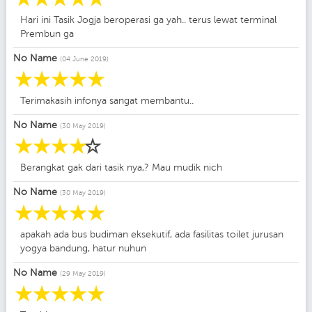
Hari ini Tasik Jogja beroperasi ga yah.. terus lewat terminal
Prembun ga
No Name
(04 June 2019)
☆
☆
☆
☆
☆
Terimakasih infonya sangat membantu..
No Name
(30 May 2019)
☆
☆
☆
☆
☆
Berangkat gak dari tasik nya,? Mau mudik nich
No Name
(30 May 2019)
☆
☆
☆
☆
☆
apakah ada bus budiman eksekutif, ada fasilitas toilet jurusan
yogya bandung, hatur nuhun
No Name
(29 May 2019)
☆
☆
☆
☆
☆