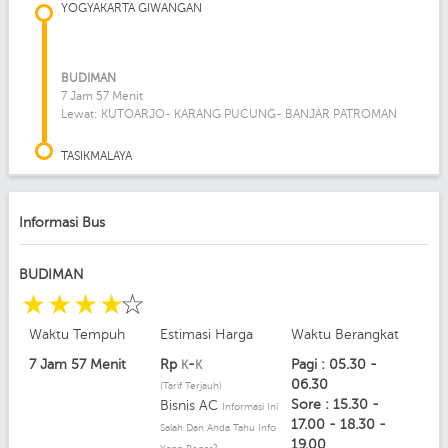
YOGYAKARTA GIWANGAN
BUDIMAN
7 Jam 57 Menit
Lewat: KUTOARJO- KARANG PUCUNG- BANJAR PATROMAN
TASIKMALAYA
Informasi Bus
BUDIMAN
☆
☆
☆
☆
☆
Waktu Tempuh
Estimasi Harga
Waktu Berangkat
7 Jam 57 Menit
Rp
-
Pagi : 05.30 -
K
K
06.30
(Tarif Terjauh)
Sore : 15.30 -
Bisnis AC
Informasi Ini
17.00 - 18.30 -
Salah Dan Anda Tahu Info
19.00