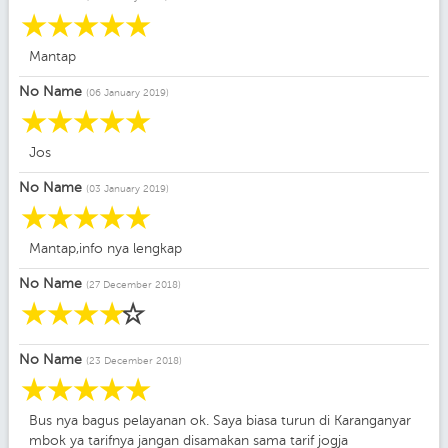
☆
☆
☆
☆
☆
Mantap
No Name
(06 January 2019)
☆
☆
☆
☆
☆
Jos
No Name
(03 January 2019)
☆
☆
☆
☆
☆
Mantap,info nya lengkap
No Name
(27 December 2018)
☆
☆
☆
☆
☆
No Name
(23 December 2018)
☆
☆
☆
☆
☆
Bus nya bagus pelayanan ok. Saya biasa turun di Karanganyar
mbok ya tarifnya jangan disamakan sama tarif jogja