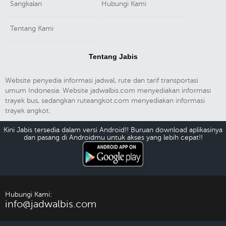
Sangkalan
Hubungi Kami
Tentang Kami
Tentang Jabis
Website penyedia informasi jadwal, rute dan tarif transportasi
umum Indonesia. Website jadwalbis.com menyediakan informasi
trayek bus, sedangkan ruteangkot.com menyediakan informasi
trayek angkot.
Kini Jabis tersedia dalam versi Android!! Buruan download aplikasinya
dan pasang di Androidmu untuk akses yang lebih cepat!!
Download Android
Hubungi Kami:
info@jadwalbis.com