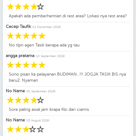
☆
☆
☆
☆
☆
Apakah ada pemberhentian di rest area? Lokasi nya rest area?
Cecep Taufik
(11 November 2019)
☆
☆
☆
☆
☆
No tlpn agen Tasik berapa ada yg tau
angga pratama
(13 September 2019)
☆
☆
☆
☆
☆
Sono pisan ka pelayanan BUDIMAN...!!! JOGJA TASIK BIS nya
baru2. Nyaman
No Name
(01 September 2019)
☆
☆
☆
☆
☆
Sore paling awal jam brapa Klo dari ciamis
No Name
(15 August 2019)
☆
☆
☆
☆
☆