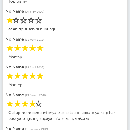
Top bis ny
No Name
(04 May 2019)
☆
☆
☆
☆
☆
agen tlp susah di hubungi
No Name
(26 April 2019)
☆
☆
☆
☆
☆
Mantap
No Name
(15 April 2019)
☆
☆
☆
☆
☆
Mantep
No Name
(13 March 2019)
☆
☆
☆
☆
☆
Cukup membantu infonya trus selalu di update ya ke pihak
busnya langsung supaya informasinya akurat
No Name
(21 January 2019)