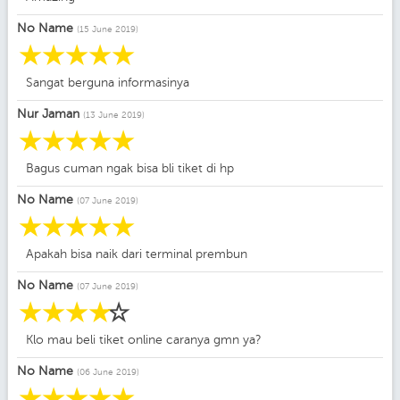
No Name
(15 June 2019)
☆
☆
☆
☆
☆
Sangat berguna informasinya
Nur Jaman
(13 June 2019)
☆
☆
☆
☆
☆
Bagus cuman ngak bisa bli tiket di hp
No Name
(07 June 2019)
☆
☆
☆
☆
☆
Apakah bisa naik dari terminal prembun
No Name
(07 June 2019)
☆
☆
☆
☆
☆
Klo mau beli tiket online caranya gmn ya?
No Name
(06 June 2019)
☆
☆
☆
☆
☆