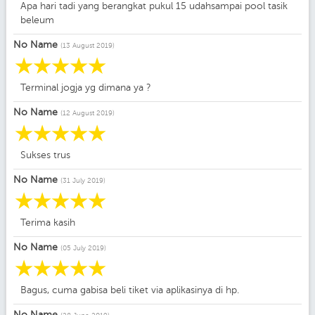
Apa hari tadi yang berangkat pukul 15 udahsampai pool tasik
beleum
No Name
(13 August 2019)
☆
☆
☆
☆
☆
Terminal jogja yg dimana ya ?
No Name
(12 August 2019)
☆
☆
☆
☆
☆
Sukses trus
No Name
(31 July 2019)
☆
☆
☆
☆
☆
Terima kasih
No Name
(05 July 2019)
☆
☆
☆
☆
☆
Bagus, cuma gabisa beli tiket via aplikasinya di hp.
No Name