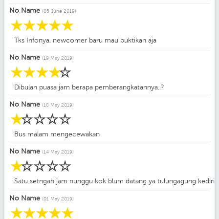
No Name
(05 June 2019)
☆
☆
☆
☆
☆
Tks Infonya, newcomer baru mau buktikan aja
No Name
(19 May 2019)
☆
☆
☆
☆
☆
Dibulan puasa jam berapa pemberangkatannya..?
No Name
(18 May 2019)
☆
☆
☆
☆
☆
Bus malam mengecewakan
No Name
(14 May 2019)
☆
☆
☆
☆
☆
Satu setngah jam nunggu kok blum datang ya tulungagung kediri
No Name
(01 May 2019)
☆
☆
☆
☆
☆