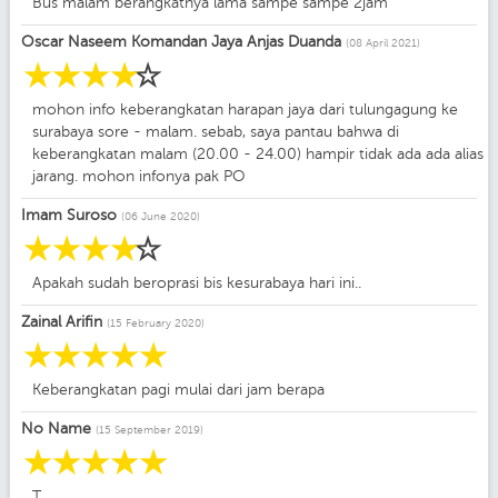
Bus malam berangkatnya lama sampe sampe 2jam
Oscar Naseem Komandan Jaya Anjas Duanda
(08 April 2021)
☆
☆
☆
☆
☆
mohon info keberangkatan harapan jaya dari tulungagung ke
surabaya sore - malam. sebab, saya pantau bahwa di
keberangkatan malam (20.00 - 24.00) hampir tidak ada ada alias
jarang. mohon infonya pak PO
Imam Suroso
(06 June 2020)
☆
☆
☆
☆
☆
Apakah sudah beroprasi bis kesurabaya hari ini..
Zainal Arifin
(15 February 2020)
☆
☆
☆
☆
☆
Keberangkatan pagi mulai dari jam berapa
No Name
(15 September 2019)
☆
☆
☆
☆
☆
T