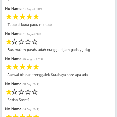
No Name
(16 August 2019)
☆
☆
☆
☆
☆
Tetap si kuda pacu mantab
No Name
(11 August 2019)
☆
☆
☆
☆
☆
Bus malam parah, udah nunggu 4 jam gada yg dtg
No Name
(04 August 2019)
☆
☆
☆
☆
☆
Jadwal bis dari trenggalek Surabaya sore apa ada...
No Name
(31 July 2019)
☆
☆
☆
☆
☆
Setiap 5mnt?
No Name
(14 July 2019)