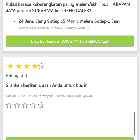
Pukul berapa keberangkatan paling malam/akhir bus HARAPAN
JAYA jurusan SURABAYA ke TRENGGALEK?
24 Jam, Siang Setiap 15 Menit, Malam Setiap 1 Jam
(Jadwal Dari Terminal Purabaya Surabaya (jalur 13))
Lihat Bus lain dari SURABAYA Ke TRENGGALEK
☆
☆
☆
☆
☆
Rating: 3.8
Silahkan berikan ulasan Anda untuk bus ini
(Ulasan Bukan Berupa Pertanyaan Karena Tidak Akan Dijawab)
☆
☆
☆
☆
☆