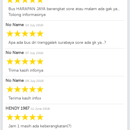
☆
☆
☆
☆
☆
Bus HARAPAN JAYA berangkat sore atau malam ada gak ya...
Tolong informasinya
No Name
(10 July 2019)
☆
☆
☆
☆
☆
Apa ada bus dri trenggalek surabaya sore ada gk ya...?
No Name
(07 July 2019)
☆
☆
☆
☆
☆
Trima kasih infonya
No Name
(05 July 2019)
☆
☆
☆
☆
☆
Terima kasih infox
HENDY 1987
(11 June 2019)
☆
☆
☆
☆
☆
Jam 1 masih ada keberangkatan(?)