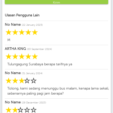
Kirim
Ulasan Pengguna Lain
No Name
(22 January 2025)
☆
☆
☆
☆
☆
M
ARTHA KING
(03 September 2024)
☆
☆
☆
☆
☆
Tulungagung Surabaya berapa tarifnya ya
No Name
(31 January 2024)
☆
☆
☆
☆
☆
Tolong, kami sedang menunggu bus malam, kenapa lama sekali,
sebenarnya paling pagi jam berapa?
No Name
(29 December 2023)
☆
☆
☆
☆
☆