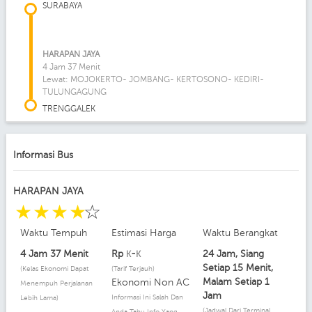
SURABAYA
HARAPAN JAYA
4 Jam 37 Menit
Lewat: MOJOKERTO- JOMBANG- KERTOSONO- KEDIRI-
TULUNGAGUNG
TRENGGALEK
Informasi Bus
HARAPAN JAYA
☆
☆
☆
☆
☆
Waktu Tempuh
Estimasi Harga
Waktu Berangkat
4 Jam 37 Menit
Rp
-
24 Jam, Siang
K
K
Setiap 15 Menit,
(Kelas Ekonomi Dapat
(Tarif Terjauh)
Malam Setiap 1
Ekonomi Non AC
Menempuh Perjalanan
Jam
Informasi Ini Salah Dan
Lebih Lama)
(Jadwal Dari Terminal
Anda Tahu Info Yang