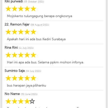
Kiki purwadi
(05 October 2021)
☆
☆
☆
☆
☆
Mojokerto tulungagung berapa ongkosnya
22. Remon Fajar
(09 August 2021)
☆
☆
☆
☆
☆
Apakah hari ini ada bus Kediri Surabaya
Rina Rini
(11 July 2021)
☆
☆
☆
☆
☆
Hari ini apa ada bus. Selama ppkm mohon infonya.
Suminto Saja
(04 July 2021)
☆
☆
☆
☆
☆
bus harapan jaya.pilihanku
No Name
(30 June 2021)
☆
☆
☆
☆
☆