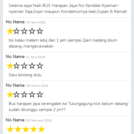
Selama saya Naik BUS Harapan Jaya No Kendala Nyaman-
nyaman Saja,Sopir maupun Kondekturnya baik,Sopan & Ramah
No Name
(25 April 2019)
☆
☆
☆
☆
☆
bis kalau malam lebij dari 1 jam aampai 2jam kadang blum
datang..mengecewakan
No Name
(11 April 2019)
☆
☆
☆
☆
☆
Satu bintang dulu
No Name
(29 March 2019)
☆
☆
☆
☆
☆
Bus harapan jaya terengalek ke Tulungagung kok belum datang"
sudah ditunggu sampai 2 jm??
No Name
(28 February 2019)
☆
☆
☆
☆
☆