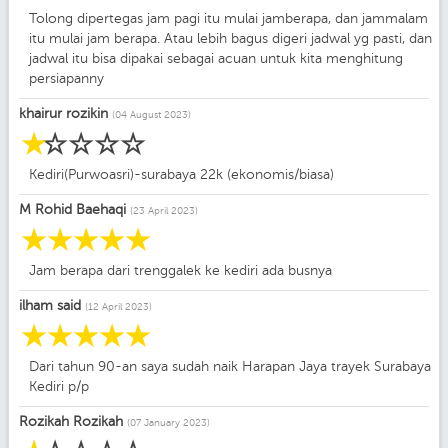
Tolong dipertegas jam pagi itu mulai jamberapa, dan jammalam
itu mulai jam berapa. Atau lebih bagus digeri jadwal yg pasti, dan
jadwal itu bisa dipakai sebagai acuan untuk kita menghitung
persiapanny
khairur rozikin
(04 August 2023)
☆
☆
☆
☆
☆
Kediri(Purwoasri)-surabaya 22k (ekonomis/biasa)
M Rohid Baehaqi
(23 April 2023)
☆
☆
☆
☆
☆
Jam berapa dari trenggalek ke kediri ada busnya
ilham said
(12 April 2023)
☆
☆
☆
☆
☆
Dari tahun 90-an saya sudah naik Harapan Jaya trayek Surabaya
Kediri p/p
Rozikah Rozikah
(07 January 2023)