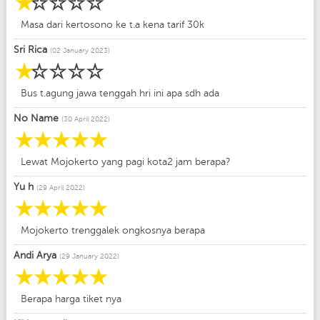
☆
☆
☆
☆
☆
Masa dari kertosono ke t.a kena tarif 30k
Sri Rica
(02 January 2023)
☆
☆
☆
☆
☆
Bus t.agung jawa tenggah hri ini apa sdh ada
No Name
(30 April 2022)
☆
☆
☆
☆
☆
Lewat Mojokerto yang pagi kota2 jam berapa?
Yu h
(29 April 2022)
☆
☆
☆
☆
☆
Mojokerto trenggalek ongkosnya berapa
Andi Arya
(29 January 2022)
☆
☆
☆
☆
☆
Berapa harga tiket nya