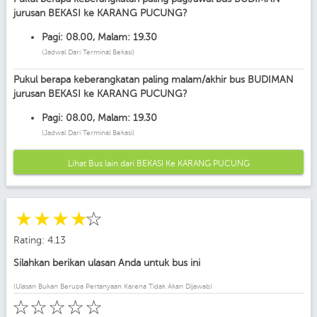
jurusan BEKASI ke KARANG PUCUNG?
Pagi: 08.00, Malam: 19.30
(Jadwal Dari Terminal Bekasi)
Pukul berapa keberangkatan paling malam/akhir bus BUDIMAN
jurusan BEKASI ke KARANG PUCUNG?
Pagi: 08.00, Malam: 19.30
(Jadwal Dari Terminal Bekasi)
Lihat Bus lain dari BEKASI Ke KARANG PUCUNG
☆
☆
☆
☆
☆
Rating: 4.13
Silahkan berikan ulasan Anda untuk bus ini
(Ulasan Bukan Berupa Pertanyaan Karena Tidak Akan Dijawab)
☆
☆
☆
☆
☆