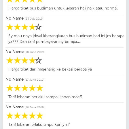
Harga tiket bus budiman untuk lebaran haji naik atau normal
No Name
(23 July 2019)
☆
☆
☆
☆
☆
Sy mau nnya jdwal kberangkatan bus budiman hari ini jm berapa
ya??? Dan tarif pembayaran.ny berapa,,,,
No Name
(18 June 2019)
☆
☆
☆
☆
☆
Harga tiket dari majenang ke bekasi berapa ya
No Name
(17 June 2019)
☆
☆
☆
☆
☆
Tarif lebaran berlaku sampai kaoan maaf?
No Name
(16 June 2019)
☆
☆
☆
☆
☆
Tarif lebaran brlaku smpe kpn yh ?