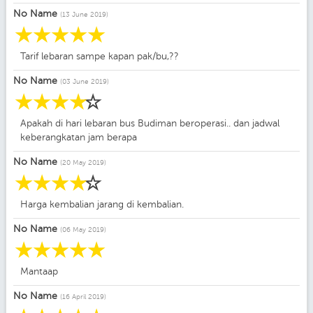
No Name
(13 June 2019)
☆
☆
☆
☆
☆
Tarif lebaran sampe kapan pak/bu,??
No Name
(03 June 2019)
☆
☆
☆
☆
☆
Apakah di hari lebaran bus Budiman beroperasi.. dan jadwal
keberangkatan jam berapa
No Name
(20 May 2019)
☆
☆
☆
☆
☆
Harga kembalian jarang di kembalian.
No Name
(06 May 2019)
☆
☆
☆
☆
☆
Mantaap
No Name
(16 April 2019)