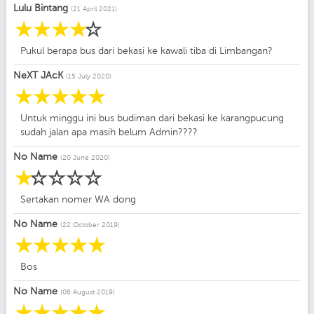
Lulu Bintang
(21 April 2021)
☆
☆
☆
☆
☆
Pukul berapa bus dari bekasi ke kawali tiba di Limbangan?
NeXT JAcK
(15 July 2020)
☆
☆
☆
☆
☆
Untuk minggu ini bus budiman dari bekasi ke karangpucung
sudah jalan apa masih belum Admin????
No Name
(20 June 2020)
☆
☆
☆
☆
☆
Sertakan nomer WA dong
No Name
(22 October 2019)
☆
☆
☆
☆
☆
Bos
No Name
(06 August 2019)
☆
☆
☆
☆
☆