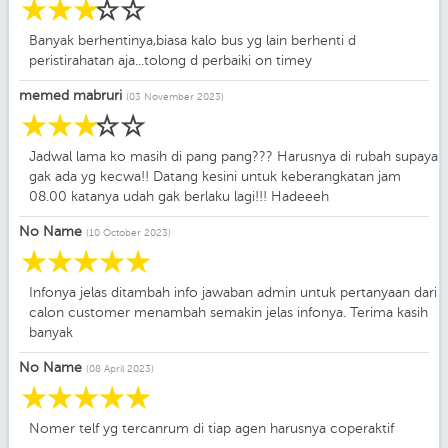
☆
☆
☆
☆
☆
Banyak berhentinya,biasa kalo bus yg lain berhenti d
peristirahatan aja...tolong d perbaiki on timey
memed mabruri
(03 November 2023)
☆
☆
☆
☆
☆
Jadwal lama ko masih di pang pang??? Harusnya di rubah supaya
gak ada yg kecwa!! Datang kesini untuk keberangkatan jam
08.00 katanya udah gak berlaku lagi!!! Hadeeeh
No Name
(10 October 2023)
☆
☆
☆
☆
☆
Infonya jelas ditambah info jawaban admin untuk pertanyaan dari
calon customer menambah semakin jelas infonya. Terima kasih
banyak
No Name
(08 April 2023)
☆
☆
☆
☆
☆
Nomer telf yg tercanrum di tiap agen harusnya coperaktif