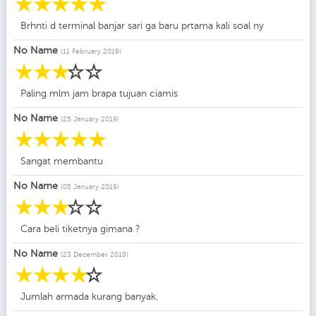
☆
☆
☆
☆
☆
Brhnti d terminal banjar sari ga baru prtama kali soal ny
No Name
(11 February 2019)
☆
☆
☆
☆
☆
Paling mlm jam brapa tujuan ciamis
No Name
(25 January 2019)
☆
☆
☆
☆
☆
Sangat membantu
No Name
(05 January 2019)
☆
☆
☆
☆
☆
Cara beli tiketnya gimana ?
No Name
(23 December 2018)
☆
☆
☆
☆
☆
Jumlah armada kurang banyak.