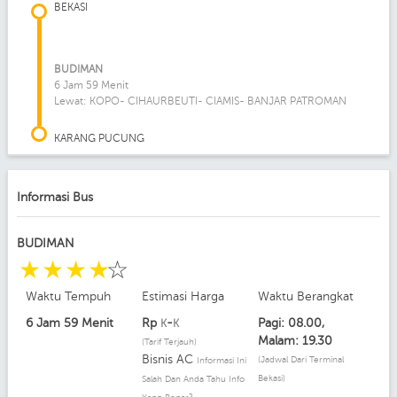
BEKASI
BUDIMAN
6 Jam 59 Menit
Lewat: KOPO- CIHAURBEUTI- CIAMIS- BANJAR PATROMAN
KARANG PUCUNG
Informasi Bus
BUDIMAN
☆
☆
☆
☆
☆
Waktu Tempuh
Estimasi Harga
Waktu Berangkat
6 Jam 59 Menit
Rp
-
Pagi: 08.00,
K
K
Malam: 19.30
(Tarif Terjauh)
Bisnis AC
(Jadwal Dari Terminal
Informasi Ini
Bekasi)
Salah Dan Anda Tahu Info