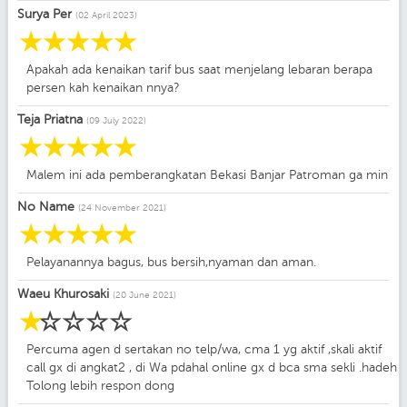
Surya Per
(02 April 2023)
☆
☆
☆
☆
☆
Apakah ada kenaikan tarif bus saat menjelang lebaran berapa
persen kah kenaikan nnya?
Teja Priatna
(09 July 2022)
☆
☆
☆
☆
☆
Malem ini ada pemberangkatan Bekasi Banjar Patroman ga min
No Name
(24 November 2021)
☆
☆
☆
☆
☆
Pelayanannya bagus, bus bersih,nyaman dan aman.
Waeu Khurosaki
(20 June 2021)
☆
☆
☆
☆
☆
Percuma agen d sertakan no telp/wa, cma 1 yg aktif ,skali aktif
call gx di angkat2 , di Wa pdahal online gx d bca sma sekli .hadeh
Tolong lebih respon dong