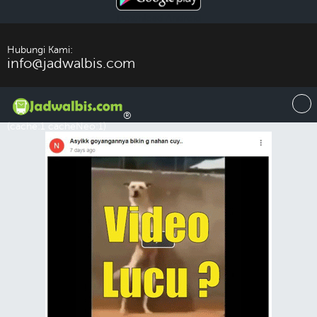
Download Android
Hubungi Kami:
info@jadwalbis.com
®
(cache:1 cacheNeo:1)