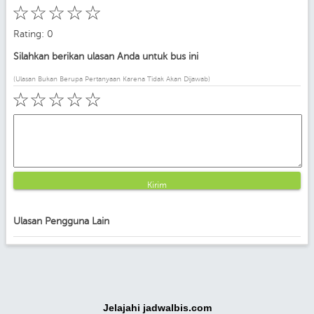
☆
☆
☆
☆
☆
Rating: 0
Silahkan berikan ulasan Anda untuk bus ini
(Ulasan Bukan Berupa Pertanyaan Karena Tidak Akan Dijawab)
☆
☆
☆
☆
☆
Kirim
Ulasan Pengguna Lain
Jelajahi jadwalbis.com