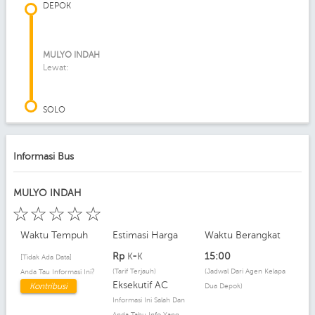
DEPOK
MULYO INDAH
Lewat:
SOLO
Informasi Bus
MULYO INDAH
☆
☆
☆
☆
☆
Waktu Tempuh
Estimasi Harga
Waktu Berangkat
Rp
-
15:00
K
K
[Tidak Ada Data]
(Tarif Terjauh)
(Jadwal Dari Agen Kelapa
Anda Tau Informasi Ini?
Eksekutif AC
Kontribusi
Dua Depok)
Informasi Ini Salah Dan
Anda Tahu Info Yang