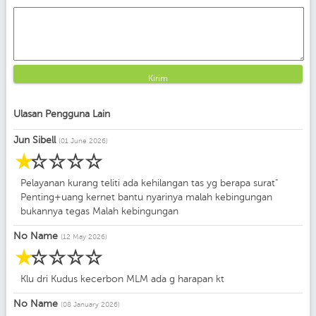
Kirim
Ulasan Pengguna Lain
Jun Sibell
(01 June 2026)
☆
☆
☆
☆
☆
Pelayanan kurang teliti ada kehilangan tas yg berapa surat"
Penting+uang kernet bantu nyarinya malah kebingungan
bukannya tegas Malah kebingungan
No Name
(12 May 2026)
☆
☆
☆
☆
☆
Klu dri Kudus kecerbon MLM ada g harapan kt
No Name
(08 January 2026)