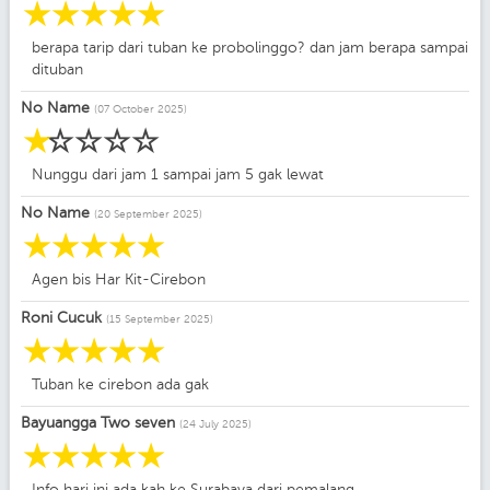
☆
☆
☆
☆
☆
berapa tarip dari tuban ke probolinggo? dan jam berapa sampai
dituban
No Name
(07 October 2025)
☆
☆
☆
☆
☆
Nunggu dari jam 1 sampai jam 5 gak lewat
No Name
(20 September 2025)
☆
☆
☆
☆
☆
Agen bis Har Kit-Cirebon
Roni Cucuk
(15 September 2025)
☆
☆
☆
☆
☆
Tuban ke cirebon ada gak
Bayuangga Two seven
(24 July 2025)
☆
☆
☆
☆
☆
Info hari ini ada kah ke Surabaya dari pemalang