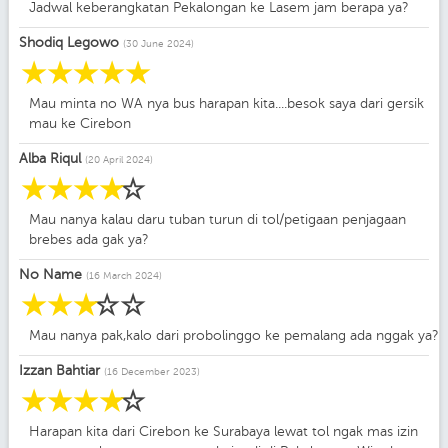
Jadwal keberangkatan Pekalongan ke Lasem jam berapa ya?
Shodiq Legowo
(30 June 2024)
☆
☆
☆
☆
☆
Mau minta no WA nya bus harapan kita....besok saya dari gersik
mau ke Cirebon
Alba Riqul
(20 April 2024)
☆
☆
☆
☆
☆
Mau nanya kalau daru tuban turun di tol/petigaan penjagaan
brebes ada gak ya?
No Name
(16 March 2024)
☆
☆
☆
☆
☆
Mau nanya pak,kalo dari probolinggo ke pemalang ada nggak ya?
Izzan Bahtiar
(16 December 2023)
☆
☆
☆
☆
☆
Harapan kita dari Cirebon ke Surabaya lewat tol ngak mas izin