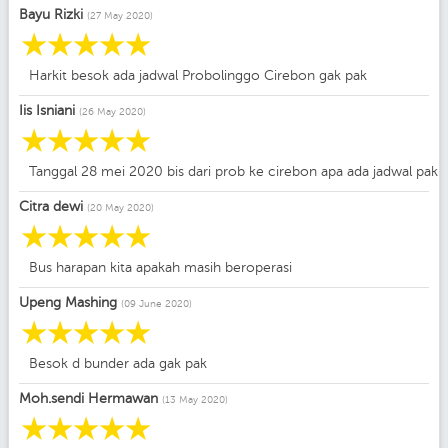
Bayu Rizki
(27 May 2020)
☆
☆
☆
☆
☆
Harkit besok ada jadwal Probolinggo Cirebon gak pak
Iis Isniani
(26 May 2020)
☆
☆
☆
☆
☆
Tanggal 28 mei 2020 bis dari prob ke cirebon apa ada jadwal pak
Citra dewi
(20 May 2020)
☆
☆
☆
☆
☆
Bus harapan kita apakah masih beroperasi
Upeng Mashing
(09 June 2020)
☆
☆
☆
☆
☆
Besok d bunder ada gak pak
Moh.sendi Hermawan
(13 May 2020)
☆
☆
☆
☆
☆