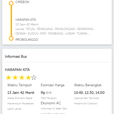
CIREBON
HARAPAN KITA
13 Jam 42 Menit
Lewat: TEGAL- PEMALANG- PEKALONGAN- SEMARANG-
DEMAK- KUDUS- PATI- REMBANG- LASEM- TUBAN-
LAMONGAN- GRESIK- SURABAYA
PROBOLINGGO
Informasi Bus
HARAPAN KITA
☆
☆
☆
☆
☆
Waktu Tempuh
Estimasi Harga
Waktu Berangkat
13 Jam 42 Menit
Rp
-
10.40, 12.30, 14.00
K
K
(Kelas Ekonomi Dapat
(Tarif Terjauh)
(Jadwal Dari Terminal
Ekonomi AC
Menempuh Perjalanan
Harjamukti Cirebon)
Informasi Ini Salah Dan
Lebih Lama)
Anda Tahu Info Yang