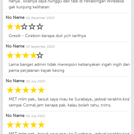
nanya , soalnya saya nunggu dari tadi di Pekalongan Wiradesa
gak kunjung kelihatan
No Name
(02 December 2023)
☆
☆
☆
☆
☆
Gresik - Cirebon berapa duit ych tarifnya
No Name
(15 September 2023)
☆
☆
☆
☆
☆
Lama banget admin tidak merespon kebanyakan ingah ingih dan
pama perjalanan kayak keong
No Name
(02 July 2023)
☆
☆
☆
☆
☆
MET mlm pak,, besuk saya mau ke Surabaya,, jadwal terakhir,kira"
sampai Comal jam berapa pak, kalau boleh tahu, trims,
No Name
(02 July 2023)
☆
☆
☆
☆
☆
MET mlm pak,, besuk saya mau ke Surabaya,, jadwal terakhir,kira"