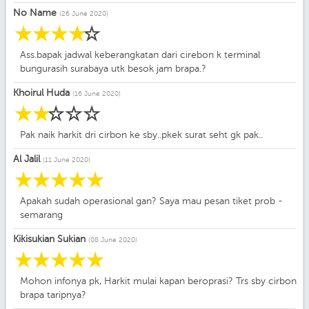
No Name
(26 June 2020)
☆
☆
☆
☆
☆
Ass.bapak jadwal keberangkatan dari cirebon k terminal
bungurasih surabaya utk besok jam brapa.?
Khoirul Huda
(16 June 2020)
☆
☆
☆
☆
☆
Pak naik harkit dri cirbon ke sby..pkek surat seht gk pak..
Al Jalil
(11 June 2020)
☆
☆
☆
☆
☆
Apakah sudah operasional gan? Saya mau pesan tiket prob -
semarang
Kikisukian Sukian
(08 June 2020)
☆
☆
☆
☆
☆
Mohon infonya pk, Harkit mulai kapan beroprasi? Trs sby cirbon
brapa taripnya?