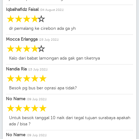
Iqbalhafidz Faisal
(04 August 2021)
☆
☆
☆
☆
☆
dr pemalang ke cirebon ada ga yh
Mocca Erlangga
(28 July 2021)
☆
☆
☆
☆
☆
Kalo dari babat lamongan ada gak gan tiketnya
Nandia Ria
(15 July 2021)
☆
☆
☆
☆
☆
Besok pg bus ber oprasi apa tidak?
No Name
(09 July 2021)
☆
☆
☆
☆
☆
Untuk besok tanggal 10 naik dari tegal tujuan surabaya apakah
ada / bisa ?
No Name
(09 July 2021)