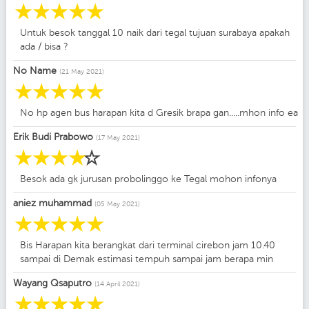
☆
☆
☆
☆
☆
Untuk besok tanggal 10 naik dari tegal tujuan surabaya apakah
ada / bisa ?
No Name
(21 May 2021)
☆
☆
☆
☆
☆
No hp agen bus harapan kita d Gresik brapa gan.....mhon info ea
Erik Budi Prabowo
(17 May 2021)
☆
☆
☆
☆
☆
Besok ada gk jurusan probolinggo ke Tegal mohon infonya
aniez muhammad
(05 May 2021)
☆
☆
☆
☆
☆
Bis Harapan kita berangkat dari terminal cirebon jam 10.40
sampai di Demak estimasi tempuh sampai jam berapa min
Wayang Qsaputro
(14 April 2021)
☆
☆
☆
☆
☆