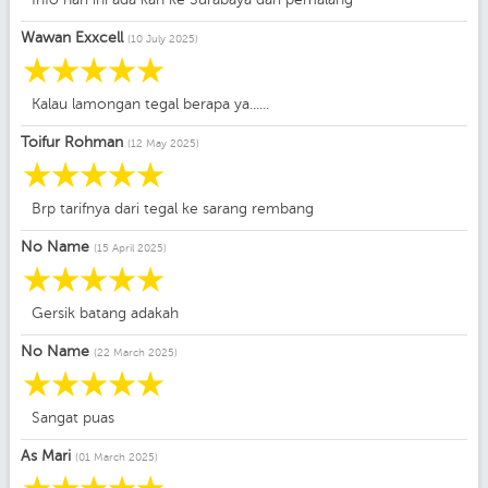
Wawan Exxcell
(10 July 2025)
☆
☆
☆
☆
☆
Kalau lamongan tegal berapa ya......
Toifur Rohman
(12 May 2025)
☆
☆
☆
☆
☆
Brp tarifnya dari tegal ke sarang rembang
No Name
(15 April 2025)
☆
☆
☆
☆
☆
Gersik batang adakah
No Name
(22 March 2025)
☆
☆
☆
☆
☆
Sangat puas
As Mari
(01 March 2025)