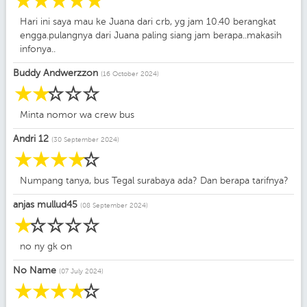
☆
☆
☆
☆
☆
Hari ini saya mau ke Juana dari crb, yg jam 10.40 berangkat
engga.pulangnya dari Juana paling siang jam berapa..makasih
infonya..
Buddy Andwerzzon
(16 October 2024)
☆
☆
☆
☆
☆
Minta nomor wa crew bus
Andri 12
(30 September 2024)
☆
☆
☆
☆
☆
Numpang tanya, bus Tegal surabaya ada? Dan berapa tarifnya?
anjas mullud45
(08 September 2024)
☆
☆
☆
☆
☆
no ny gk on
No Name
(07 July 2024)
☆
☆
☆
☆
☆