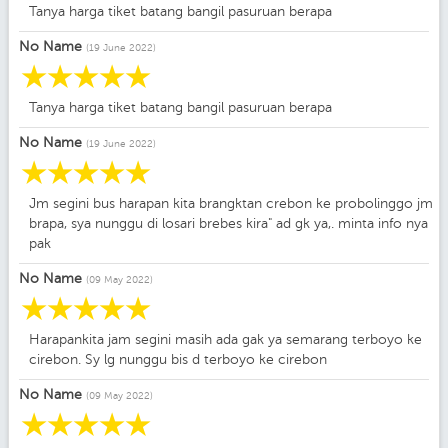
Tanya harga tiket batang bangil pasuruan berapa
No Name
(19 June 2022)
☆
☆
☆
☆
☆
Tanya harga tiket batang bangil pasuruan berapa
No Name
(19 June 2022)
☆
☆
☆
☆
☆
Jm segini bus harapan kita brangktan crebon ke probolinggo jm
brapa, sya nunggu di losari brebes kira" ad gk ya,. minta info nya
pak
No Name
(09 May 2022)
☆
☆
☆
☆
☆
Harapankita jam segini masih ada gak ya semarang terboyo ke
cirebon. Sy lg nunggu bis d terboyo ke cirebon
No Name
(09 May 2022)
☆
☆
☆
☆
☆