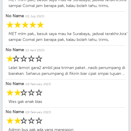
sampai Comal jam berapa pak, kalau boleh tahu, trims,
No Name
(02 July 2023)
☆
☆
☆
☆
☆
MET mlm pak,, besuk saya mau ke Surabaya,, jadwal terakhir,kira"
sampai Comal jam berapa pak, kalau boleh tahu, trims,
No Name
(13 April 2023)
☆
☆
☆
☆
☆
Lelet lemot gara2 ambil jasa kriman paket...nasib penumpang di
biarakan. Seharus penumpang di fikirin biar cpat smpai tujuan ...
No Name
(28 February 2023)
☆
☆
☆
☆
☆
Wes gak enak blas
No Name
(28 February 2023)
☆
☆
☆
☆
☆
Admin bus gak ada yang merespon