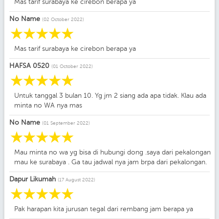
Mas tarif surabaya ke cirebon berapa ya
No Name
(02 October 2022)
☆
☆
☆
☆
☆
Mas tarif surabaya ke cirebon berapa ya
HAFSA 0520
(01 October 2022)
☆
☆
☆
☆
☆
Untuk tanggal 3 bulan 10. Yg jm 2 siang ada apa tidak. Klau ada
minta no WA nya mas
No Name
(01 September 2022)
☆
☆
☆
☆
☆
Mau minta no wa yg bisa di hubungi dong .saya dari pekalongan
mau ke surabaya . Ga tau jadwal nya jam brpa dari pekalongan.
Dapur Likumah
(17 August 2022)
☆
☆
☆
☆
☆
Pak harapan kita jurusan tegal dari rembang jam berapa ya