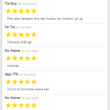
Tta Boy
(08 August 2022)
☆
☆
☆
☆
☆
Mas ada harapan kita dari kudus ke cirebon gx ya
Sin Tia
(21 July 2022)
☆
☆
☆
☆
☆
Sidoarjo Ada ga
No Name
(30 June 2022)
☆
☆
☆
☆
☆
mantap
days 776
(28 June 2022)
☆
☆
☆
☆
☆
Turun di terminal mana kak
No Name
(19 June 2022)
☆
☆
☆
☆
☆