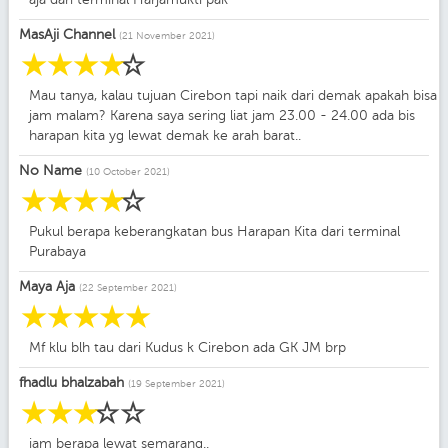
MasAji Channel
(21 November 2021)
☆
☆
☆
☆
☆
Mau tanya, kalau tujuan Cirebon tapi naik dari demak apakah bisa
jam malam? Karena saya sering liat jam 23.00 - 24.00 ada bis
harapan kita yg lewat demak ke arah barat..
No Name
(10 October 2021)
☆
☆
☆
☆
☆
Pukul berapa keberangkatan bus Harapan Kita dari terminal
Purabaya
Maya Aja
(22 September 2021)
☆
☆
☆
☆
☆
Mf klu blh tau dari Kudus k Cirebon ada GK JM brp
fhadlu bhalzabah
(19 September 2021)
☆
☆
☆
☆
☆
jam berapa lewat semarang..