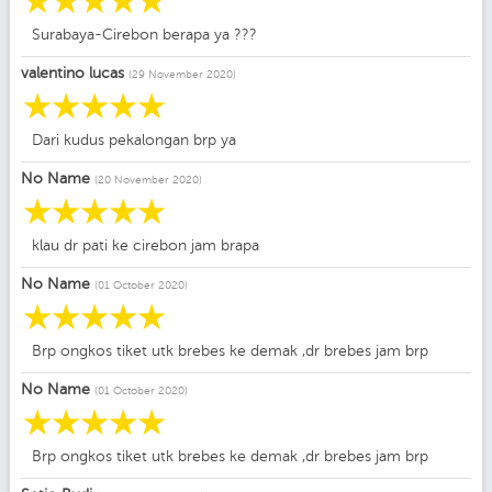
☆
☆
☆
☆
☆
Surabaya-Cirebon berapa ya ???
valentino lucas
(29 November 2020)
☆
☆
☆
☆
☆
Dari kudus pekalongan brp ya
No Name
(20 November 2020)
☆
☆
☆
☆
☆
klau dr pati ke cirebon jam brapa
No Name
(01 October 2020)
☆
☆
☆
☆
☆
Brp ongkos tiket utk brebes ke demak ,dr brebes jam brp
No Name
(01 October 2020)
☆
☆
☆
☆
☆
Brp ongkos tiket utk brebes ke demak ,dr brebes jam brp