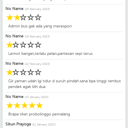
No Name
(28 February 2023)
☆
☆
☆
☆
☆
Admin bus gak ada yang merespon
No Name
(28 February 2023)
☆
☆
☆
☆
☆
Lemot banget,terlalu pelan,pantesan sepi terus
No Name
(22 February 2023)
☆
☆
☆
☆
☆
Gk yaman udah lgi tidur d suruh pindah.sana bpa tinggi rambut
pendek agak blh dua
No Name
(23 January 2023)
☆
☆
☆
☆
☆
Brapa tiket probolinggo pemalang
Sikun Prayoga
(21 January 2023)