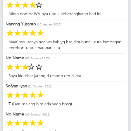
☆
☆
☆
☆
☆
Minta nomor WA nya untuk keberangkatan hari ini
Nanang Yusanto
(10 January 2023)
☆
☆
☆
☆
☆
Maaf mau tanya ada wa kah yg bsa dihubungi...rute lamongan
cerebon..untuk harapan kita
No Name
(02 January 2023)
☆
☆
☆
☆
☆
Saya klo chat jarang d respon cm dlihat
Sofyan Iyan
(11 October 2022)
☆
☆
☆
☆
☆
Tujuan malang blm ada yach bosqu
No Name
(02 October 2022)
☆
☆
☆
☆
☆