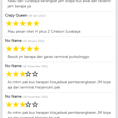
Kalau dari Surabaya berangkat jam brapa Bus awal dan terakhir
jam berapa ya
Crazy Queen
(08 April 2022)
☆
☆
☆
☆
☆
Mau pesan tiket H pkus 2 Cirebon Surabaya
No Name
(28 January 2022)
☆
☆
☆
☆
☆
Besok jm berapa dari garasi terminal purbolinggo
No Name
(26 November 2021)
☆
☆
☆
☆
☆
As mkm pak.bus harapan kita,jadwal pemberangkatan JM brpa
aja dari terminal Harjamukti pak
No Name
(26 November 2021)
☆
☆
☆
☆
☆
As mkm pak.bus harapan kita,jadwal pemberangkatan JM brpa
aja dari terminal Harjamukti pak