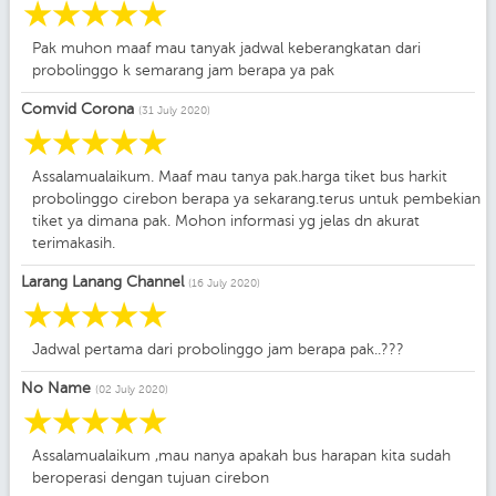
☆
☆
☆
☆
☆
Pak muhon maaf mau tanyak jadwal keberangkatan dari
probolinggo k semarang jam berapa ya pak
Comvid Corona
(31 July 2020)
☆
☆
☆
☆
☆
Assalamualaikum. Maaf mau tanya pak.harga tiket bus harkit
probolinggo cirebon berapa ya sekarang.terus untuk pembekian
tiket ya dimana pak. Mohon informasi yg jelas dn akurat
terimakasih.
Larang Lanang Channel
(16 July 2020)
☆
☆
☆
☆
☆
Jadwal pertama dari probolinggo jam berapa pak..???
No Name
(02 July 2020)
☆
☆
☆
☆
☆
Assalamualaikum ,mau nanya apakah bus harapan kita sudah
beroperasi dengan tujuan cirebon