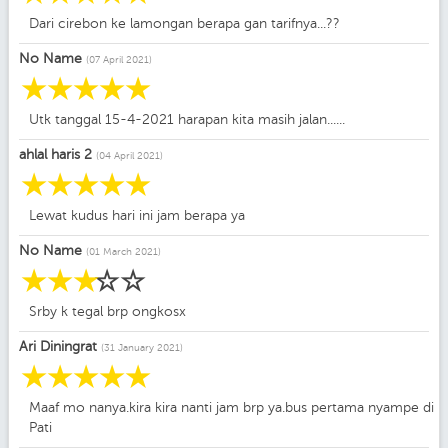
Dari cirebon ke lamongan berapa gan tarifnya...??
No Name
(07 April 2021)
☆
☆
☆
☆
☆
Utk tanggal 15-4-2021 harapan kita masih jalan......
ahlal haris 2
(04 April 2021)
☆
☆
☆
☆
☆
Lewat kudus hari ini jam berapa ya
No Name
(01 March 2021)
☆
☆
☆
☆
☆
Srby k tegal brp ongkosx
Ari Diningrat
(31 January 2021)
☆
☆
☆
☆
☆
Maaf mo nanya.kira kira nanti jam brp ya.bus pertama nyampe di
Pati