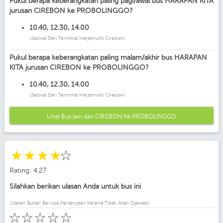
Pukul berapa keberangkatan paling pagi/awal bus HARAPAN KITA
jurusan CIREBON ke PROBOLINGGO?
10.40, 12.30, 14.00
(Jadwal Dari Terminal Harjamukti Cirebon)
Pukul berapa keberangkatan paling malam/akhir bus HARAPAN
KITA jurusan CIREBON ke PROBOLINGGO?
10.40, 12.30, 14.00
(Jadwal Dari Terminal Harjamukti Cirebon)
Lihat Bus lain dari CIREBON Ke PROBOLINGGO
☆
☆
☆
☆
☆
Rating: 4.27
Silahkan berikan ulasan Anda untuk bus ini
(Ulasan Bukan Berupa Pertanyaan Karena Tidak Akan Dijawab)
☆
☆
☆
☆
☆