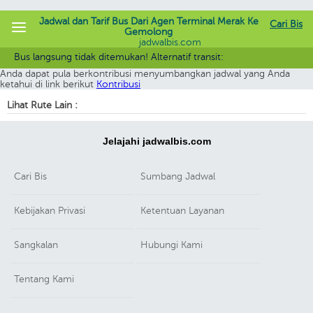
Jadwal dan Tarif Bus Dari Agen Terminal Merak Ke
Cari Bis
Gemolong
jadwalbis.com
Maaf rute yang Anda cari belum terdaftar. Saat ini Kami sedang terus
Bus langsung tidak ditemukan! Alternatif transit:
melengkapi informasi dalam Jabis.
Anda dapat pula berkontribusi menyumbangkan jadwal yang Anda
ketahui di link berikut
Kontribusi
Lihat Rute Lain :
Jelajahi jadwalbis.com
Cari Bis
Sumbang Jadwal
Kebijakan Privasi
Ketentuan Layanan
Sangkalan
Hubungi Kami
Tentang Kami