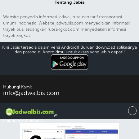
Tentang Jabis
Website penyedia informasi jadwal, rute dan tarif transportasi
umum Indonesia. Website jadwalbis.com menyediakan informasi
trayek bus, sedangkan ruteangkot.com menyediakan informasi
trayek angkot.
Kini Jabis tersedia dalam versi Android!! Buruan download aplikasinya
dan pasang di Androidmu untuk akses yang lebih cepat!!
Download Android
Hubungi Kami:
info@jadwalbis.com
®
(cache: cacheNeo:)