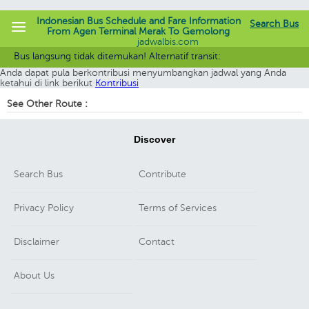
Indonesian Bus Schedule and Fare Information
Search Bus
From Agen Terminal Merak To Gemolong
jadwalbis.com
Maaf rute yang Anda cari belum terdaftar. Saat ini Kami sedang terus
Bus langsung tidak ditemukan! Alternatif transit:
melengkapi informasi dalam Jabis.
Anda dapat pula berkontribusi menyumbangkan jadwal yang Anda
ketahui di link berikut
Kontribusi
See Other Route :
Discover
Search Bus
Contribute
Privacy Policy
Terms of Services
Disclaimer
Contact
About Us