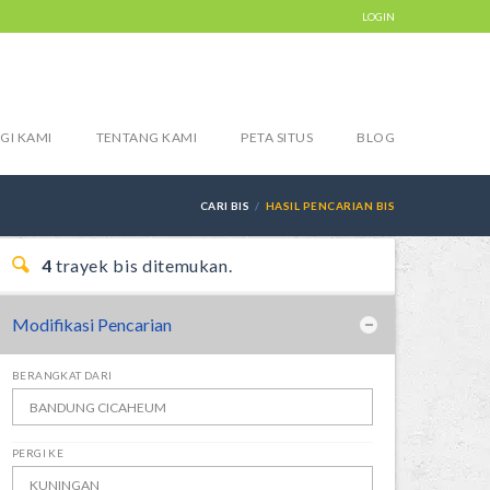
LOGIN
GI KAMI
TENTANG KAMI
PETA SITUS
BLOG
CARI BIS
HASIL PENCARIAN BIS
4
trayek bis ditemukan.
Modifikasi Pencarian
BERANGKAT DARI
PERGI KE