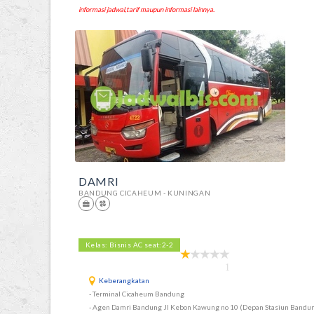
informasi jadwal,tarif maupun informasi lainnya.
DAMRI
BANDUNG CICAHEUM - KUNINGAN
Kelas: Bisnis AC seat:2-2
1
Keberangkatan
- Terminal Cicaheum Bandung
- Agen Damri Bandung Jl Kebon Kawung no 10 (Depan Stasiun Bandu