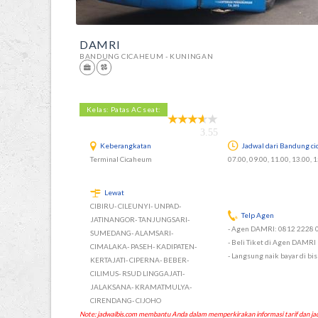
DAMRI
BANDUNG CICAHEUM - KUNINGAN
Kelas: Patas AC seat:
3.55
Keberangkatan
Jadwal dari Bandung c
Terminal Cicaheum
07.00, 09.00, 11.00, 13.00, 1
Lewat
CIBIRU- CILEUNYI- UNPAD-
Telp Agen
JATINANGOR- TANJUNGSARI-
- Agen DAMRI: 0812 2228 
SUMEDANG- ALAMSARI-
- Beli Tiket di Agen DAMR
CIMALAKA- PASEH- KADIPATEN-
- Langsung naik bayar di bi
KERTAJATI- CIPERNA- BEBER-
CILIMUS- RSUD LINGGAJATI-
JALAKSANA- KRAMATMULYA-
CIRENDANG- CIJOHO
Note: jadwalbis.com membantu Anda dalam memperkirakan informasi tarif dan