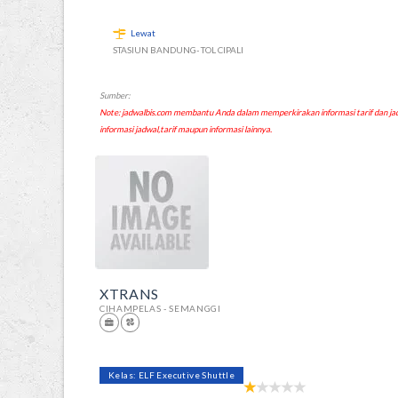
Lewat
STASIUN BANDUNG- TOL CIPALI
Sumber:
Note: jadwalbis.com membantu Anda dalam memperkirakan informasi tarif dan
informasi jadwal,tarif maupun informasi lainnya.
XTRANS
CIHAMPELAS - SEMANGGI
Kelas: ELF Executive Shuttle