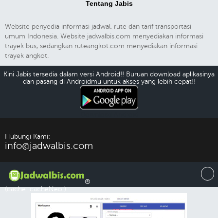
Tentang Jabis
Website penyedia informasi jadwal, rute dan tarif transportasi
umum Indonesia. Website jadwalbis.com menyediakan informasi
trayek bus, sedangkan ruteangkot.com menyediakan informasi
trayek angkot.
Kini Jabis tersedia dalam versi Android!! Buruan download aplikasinya
dan pasang di Androidmu untuk akses yang lebih cepat!!
Download Android
Hubungi Kami:
info@jadwalbis.com
®
(cache: cacheNeo:)