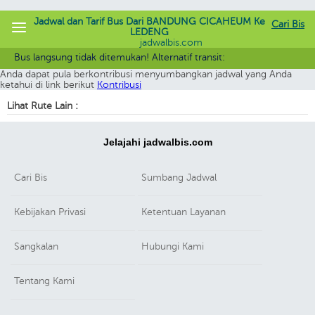
Jadwal dan Tarif Bus Dari BANDUNG CICAHEUM Ke
Cari Bis
LEDENG
jadwalbis.com
Maaf rute yang Anda cari belum terdaftar. Saat ini Kami sedang terus
Bus langsung tidak ditemukan! Alternatif transit:
melengkapi informasi dalam Jabis.
Anda dapat pula berkontribusi menyumbangkan jadwal yang Anda
ketahui di link berikut
Kontribusi
Lihat Rute Lain :
Jelajahi jadwalbis.com
Cari Bis
Sumbang Jadwal
Kebijakan Privasi
Ketentuan Layanan
Sangkalan
Hubungi Kami
Tentang Kami