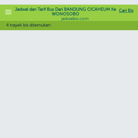
Jadwal dan Tarif Bus Dari BANDUNG CICAHEUM Ke
Cari Bis
WONOSOBO
jadwalbis.com
4 trayek bis ditemukan: