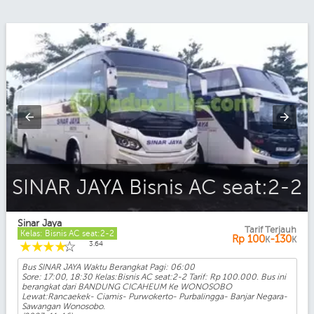
2
SINAR JAYA Bisnis AC seat:2-2
Sinar Jaya
Tarif Terjauh
Kelas: Bisnis AC seat:2-2
Rp
100
-130
K
K
☆
☆
☆
☆
☆
3.64
Bus SINAR JAYA Waktu Berangkat Pagi: 06:00
Sore: 17:00, 18:30 Kelas:Bisnis AC seat:2-2 Tarif: Rp 100.000. Bus ini
berangkat dari BANDUNG CICAHEUM Ke WONOSOBO
Lewat:Rancaekek- Ciamis- Purwokerto- Purbalingga- Banjar Negara-
Sawangan Wonosobo.