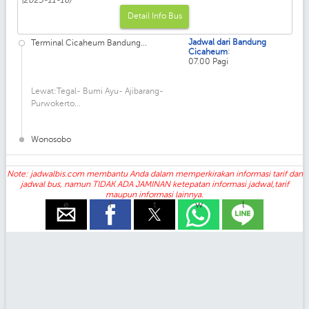
Detail Info Bus
Jadwal dari Bandung
Terminal Cicaheum Bandung...
:
Cicaheum
07.00 Pagi
Lewat:Tegal- Bumi Ayu- Ajibarang-
Purwokerto...
Wonosobo
Note: jadwalbis.com membantu Anda dalam memperkirakan informasi tarif dan
jadwal bus, namun TIDAK ADA JAMINAN ketepatan informasi jadwal,tarif
maupun informasi lainnya.
e
f
t
w
l