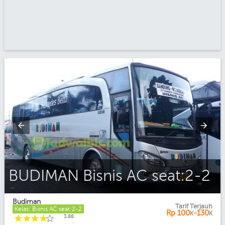
BUDIMAN Bisnis AC seat:2-2
Budiman
Tarif Terjauh
Kelas: Bisnis AC seat:2-2
Rp
100
-130
K
K
☆
☆
☆
☆
☆
3.88