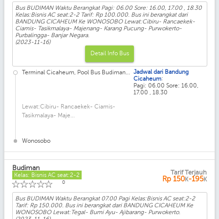
Bus BUDIMAN Waktu Berangkat Pagi: 06.00 Sore: 16.00, 17.00 , 18.30
Kelas:Bisnis AC seat:2-2 Tarif: Rp 100.000. Bus ini berangkat dari
BANDUNG CICAHEUM Ke WONOSOBO Lewat:Cibiru- Rancaekek-
Ciamis- Tasikmalaya- Majenang- Karang Pucung- Purwokerto-
Purbalingga- Banjar Negara.
(2023-11-16)
Detail Info Bus
Jadwal dari Bandung
Terminal Cicaheum, Pool Bus Budiman...
:
Cicaheum
Pagi: 06.00 Sore: 16.00,
17.00 , 18.30
Lewat:Cibiru- Rancaekek- Ciamis-
Tasikmalaya- Maje...
Wonosobo
Budiman
Tarif Terjauh
Kelas: Bisnis AC seat:2-2
Rp
150
-195
K
K
☆
☆
☆
☆
☆
0
Bus BUDIMAN Waktu Berangkat 07.00 Pagi Kelas:Bisnis AC seat:2-2
Tarif: Rp 150.000. Bus ini berangkat dari BANDUNG CICAHEUM Ke
WONOSOBO Lewat:Tegal- Bumi Ayu- Ajibarang- Purwokerto.
(2023-11-16)