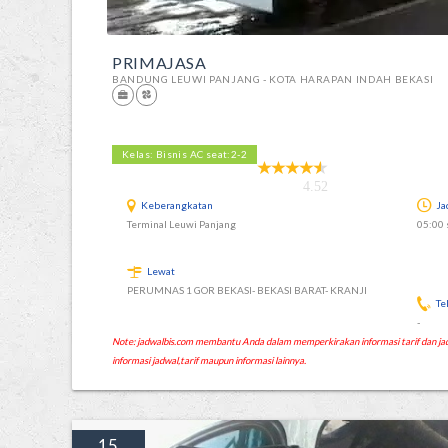
PRIMAJASA
BANDUNG LEUWI PANJANG - KOTA HARAPAN INDAH BEKASI
Kelas: Bisnis AC seat:2-2
4.52
Keberangkatan
Ja
Terminal Leuwi Panjang
05:00 
Lewat
PERUMNAS 1 GOR BEKASI- BEKASI BARAT- KRANJI
Te
-
Note: jadwalbis.com membantu Anda dalam memperkirakan informasi tarif dan
informasi jadwal,tarif maupun informasi lainnya.
15