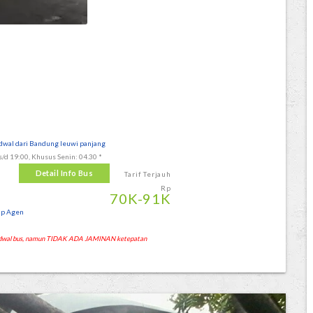
dwal dari Bandung leuwi panjang
s/d 19:00, Khusus Senin: 04.30 *
Detail Info Bus
Tarif Terjauh
Rp
70
K
-91
K
lp Agen
 jadwal bus, namun TIDAK ADA JAMINAN ketepatan