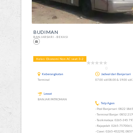
BUDIMAN
BANJARSARI - BEKASI
Kelas: Ekonomi Non AC seat:3-2
0
Keberangkatan
Jadwal dari Banjarsari
Terminal
07.00 s/d 08.00 & 19.00 s/d 
Lewat
BANJAR PATROMAN
Telp Agen
- Pool Banjarsari: 0822 186
- Terminal Banjar: 0852 21
- Tasikmalaya: 0265-345 7
- Rajapolah 0265-7570061,
- Ciawi: 0265-452292, 085