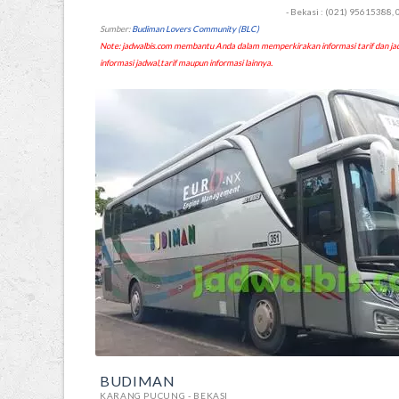
- Bekasi : (021) 95615388,
Sumber:
Budiman Lovers Community (BLC)
Note: jadwalbis.com membantu Anda dalam memperkirakan informasi tarif dan
informasi jadwal,tarif maupun informasi lainnya.
BUDIMAN
KARANG PUCUNG - BEKASI