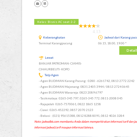
Kelas: Bisnis AC seat:2-2
4.13
Keberangkatan
Jadwal dari Karang puc
Terminal Karangpucung
06.15, 18.00, 19.00 *
Detail
Lewat
BANJAR PATROMAN- CIAMIS-
CIHAURBEUTI- KOPO
Telp Agen
- Agen BUDIMAN Karang Pucung : 0280 - 6261742, 0813 2772 2242
- Agen BUDIMAN Majenang: 0831 2405 3944 / 0813 2724 0645
- Agen BUDIMAN Wanareja: 0823 2089 6797
- Tasikmalaya: 0265-345 797, 0265-345 772, 0811-2008 045
- Rajapolah 0265-7570061, 0822 1865 1258
- Ciawi: 0265-452292, 0857 2070 2123
- Bekasi : (021) 95615388, 0812 8288 8091, 0812 4026 3284
Note: jadwalbis.com membantu Anda dalam memperkirakan informasi tarif dan
informasi jadwal,tarif maupun informasi lainnya.