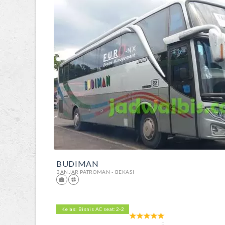
BUDIMAN
BANJAR PATROMAN - BEKASI
Kelas: Bisnis AC seat:2-2
5