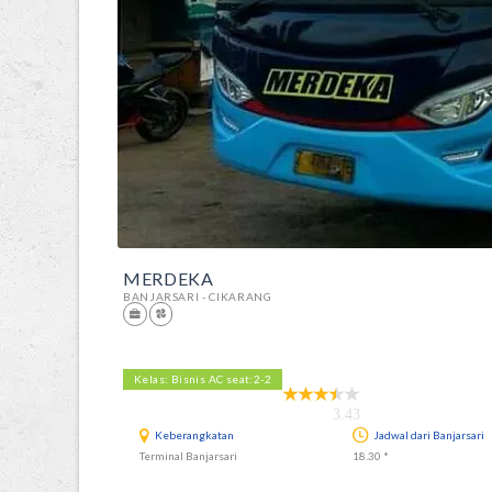
MERDEKA
BANJARSARI - CIKARANG
Kelas: Bisnis AC seat:2-2
3.43
Keberangkatan
Jadwal dari Banjarsari
Terminal Banjarsari
18.30 *