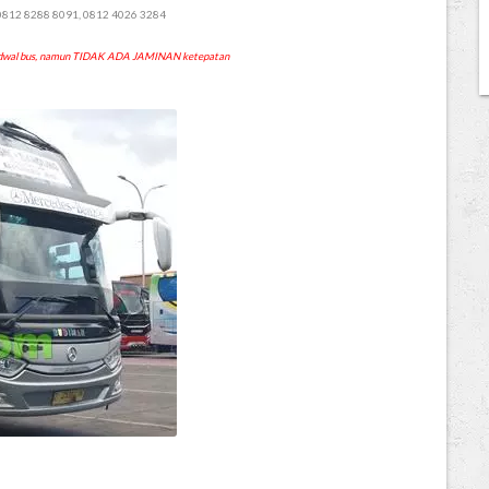
 0812 8288 8091, 0812 4026 3284
 jadwal bus, namun TIDAK ADA JAMINAN ketepatan