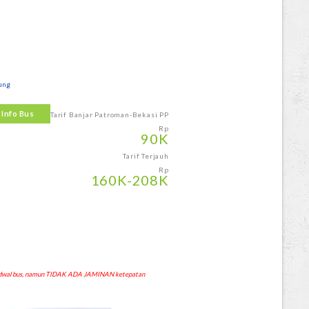
ung
 Info Bus
Tarif Banjar Patroman-Bekasi PP
Rp
90
K
Tarif Terjauh
Rp
160
K
-208
K
 jadwal bus, namun TIDAK ADA JAMINAN ketepatan