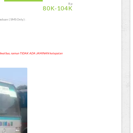
Rp
80
K
-104
K
duan ( SMS Only ) :
 jadwal bus, namun TIDAK ADA JAMINAN ketepatan