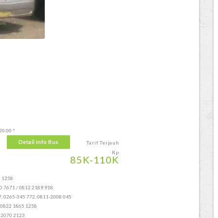
20.00 *
Detail Info Bus
Tarif Terjauh
Rp
85
K
-110
K
5 1258
70 7671 / 0812 2189 918
97, 0265-345 772, 0811-2008 045
 0822 1865 1258
7 2070 2123