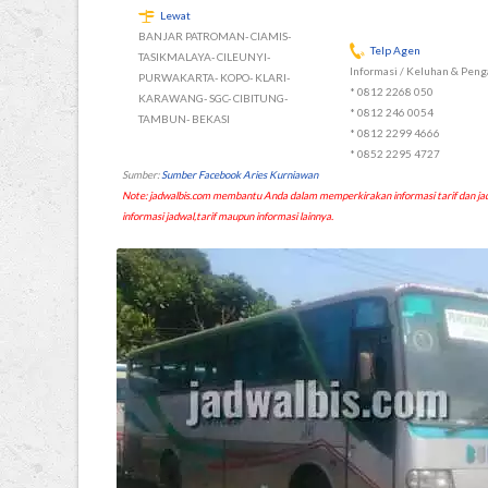
Lewat
BANJAR PATROMAN- CIAMIS-
Telp Agen
TASIKMALAYA- CILEUNYI-
Informasi / Keluhan & Penga
PURWAKARTA- KOPO- KLARI-
* 0812 2268 050
KARAWANG- SGC- CIBITUNG-
* 0812 246 0054
TAMBUN- BEKASI
* 0812 2299 4666
* 0852 2295 4727
Sumber:
Sumber Facebook Aries Kurniawan
Note: jadwalbis.com membantu Anda dalam memperkirakan informasi tarif dan
informasi jadwal,tarif maupun informasi lainnya.