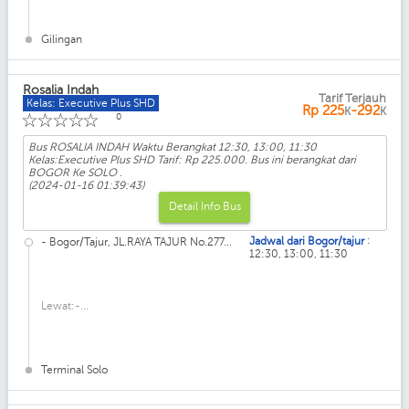
Gilingan
Rosalia Indah
Tarif Terjauh
Kelas: Executive Plus SHD
Rp
225
-292
K
K
☆
☆
☆
☆
☆
0
Bus ROSALIA INDAH Waktu Berangkat 12:30, 13:00, 11:30
Kelas:Executive Plus SHD Tarif: Rp 225.000. Bus ini berangkat dari
BOGOR Ke SOLO .
(2024-01-16 01:39:43)
Detail Info Bus
:
Jadwal dari Bogor/tajur
- Bogor/Tajur, JL.RAYA TAJUR No.277...
12:30, 13:00, 11:30
Lewat:-...
Terminal Solo