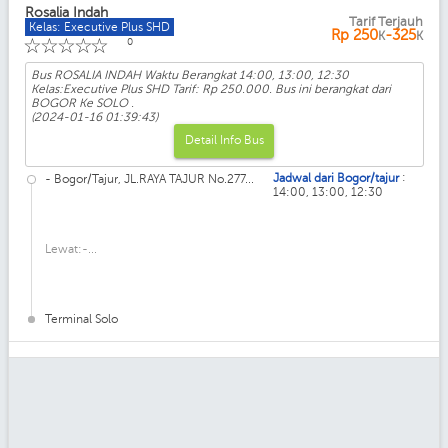
Rosalia Indah
Tarif Terjauh
Kelas: Executive Plus SHD
Rp
250
-325
K
K
☆
☆
☆
☆
☆
0
Bus ROSALIA INDAH Waktu Berangkat 14:00, 13:00, 12:30
Kelas:Executive Plus SHD Tarif: Rp 250.000. Bus ini berangkat dari
BOGOR Ke SOLO .
(2024-01-16 01:39:43)
Detail Info Bus
:
Jadwal dari Bogor/tajur
- Bogor/Tajur, JL.RAYA TAJUR No.277...
14:00, 13:00, 12:30
Lewat:-...
Terminal Solo