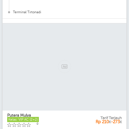
Terminal Tirtonadi
Putera Mulya
Tarif Terjauh
Kelas: VIP AC (2+2)
Rp
210
-273
K
K
☆
☆
☆
☆
☆
0