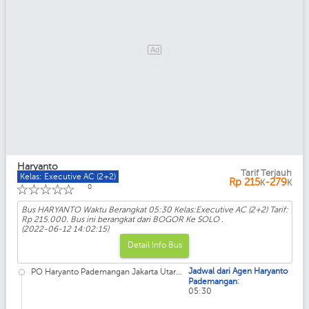
Haryanto
Tarif Terjauh
Kelas: Executive AC (2+2)
Rp
215
-279
K
K
☆
☆
☆
☆
☆
0
Bus HARYANTO Waktu Berangkat 05:30 Kelas:Executive AC (2+2) Tarif:
Rp 215.000. Bus ini berangkat dari BOGOR Ke SOLO .
(2022-06-12 14:02:15)
Detail Info Bus
Jadwal dari Agen Haryanto
PO Haryanto Pademangan Jakarta Utar...
:
Pademangan
05:30