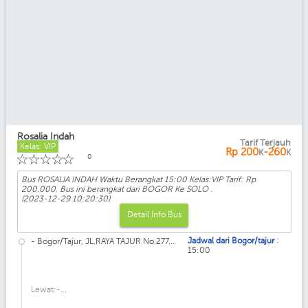
Rosalia Indah
Tarif Terjauh
Kelas: VIP
Rp
200
-260
K
K
☆
☆
☆
☆
☆
0
Bus ROSALIA INDAH Waktu Berangkat 15:00 Kelas:VIP Tarif: Rp
200.000. Bus ini berangkat dari BOGOR Ke SOLO .
(2023-12-29 10:20:30)
Detail Info Bus
:
Jadwal dari Bogor/tajur
- Bogor/Tajur, JL.RAYA TAJUR No.277...
15:00
Lewat:-...