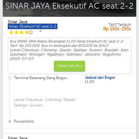
SINAR JAYA Eksekutif AC seat:2-2
Sinar Jaya
Tarif Terjauh
Kelas: Eksekutif AC seat:2-2
Rp
150
-195
K
K
☆
☆
☆
☆
☆
4
Bus SINAR JAYA Waktu Berangkat 11.00 Kelas:Eksekutif AC seat:2-2
Tarif: Rp 150.000. Bus ini berangkat dari BOGOR Ke SOLO
Lewat:Citeureup- Cibinong- Depok- Salatiga- Sruwen- Boyolali- Solo-
Sukoharjo- Wonogiri- Ngadirejo- Sidoharjo- Jatisrono- Slogohimo.
(2020-07-07)
Detail Info Bus
:
Jadwal dari Bogor
Terminal Baranang Siang Bogor...
11.00
Lewat:Citeureup- Cibinong- Depok-
Salatiga- Sruwen...
Purwantoro
Sinar Jaya