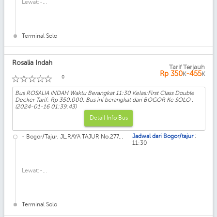
Lewat:-...
Terminal Solo
Rosalia Indah
Tarif Terjauh
Kelas: First Class Double Decker
Rp
350
-455
K
K
☆
☆
☆
☆
☆
0
Bus ROSALIA INDAH Waktu Berangkat 11:30 Kelas:First Class Double
Decker Tarif: Rp 350.000. Bus ini berangkat dari BOGOR Ke SOLO .
(2024-01-16 01:39:43)
Detail Info Bus
:
Jadwal dari Bogor/tajur
- Bogor/Tajur, JL.RAYA TAJUR No.277...
11:30
Lewat:-...
Terminal Solo