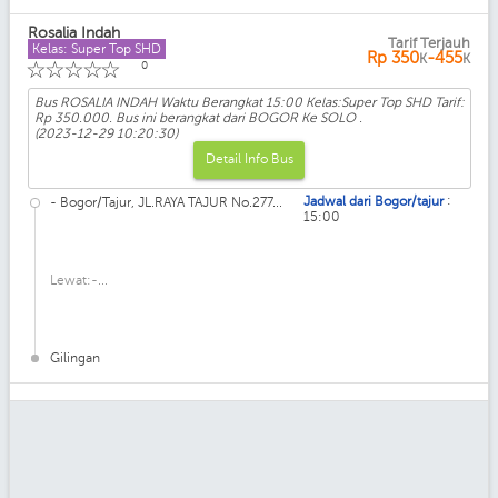
Rosalia Indah
Tarif Terjauh
Kelas: Super Top SHD
Rp
350
-455
K
K
☆
☆
☆
☆
☆
0
Bus ROSALIA INDAH Waktu Berangkat 15:00 Kelas:Super Top SHD Tarif:
Rp 350.000. Bus ini berangkat dari BOGOR Ke SOLO .
(2023-12-29 10:20:30)
Detail Info Bus
:
Jadwal dari Bogor/tajur
- Bogor/Tajur, JL.RAYA TAJUR No.277...
15:00
Lewat:-...
Gilingan