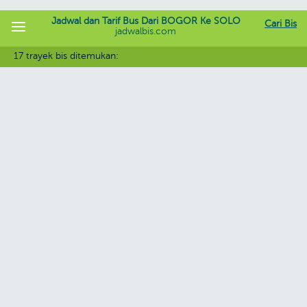
Jadwal dan Tarif Bus Dari BOGOR Ke SOLO
Cari Bis
jadwalbis.com
17 trayek bis ditemukan: