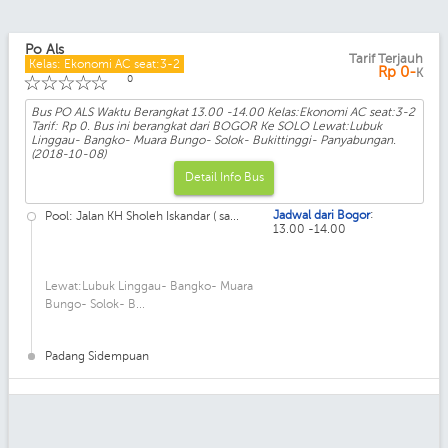
Po Als
Tarif Terjauh
Kelas: Ekonomi AC seat:3-2
Rp
0-
K
☆
☆
☆
☆
☆
0
Bus PO ALS Waktu Berangkat 13.00 -14.00 Kelas:Ekonomi AC seat:3-2
Tarif: Rp 0. Bus ini berangkat dari BOGOR Ke SOLO Lewat:Lubuk
Linggau- Bangko- Muara Bungo- Solok- Bukittinggi- Panyabungan.
(2018-10-08)
Detail Info Bus
:
Jadwal dari Bogor
Pool: Jalan KH Sholeh Iskandar ( sa...
13.00 -14.00
Lewat:Lubuk Linggau- Bangko- Muara
Bungo- Solok- B...
Padang Sidempuan