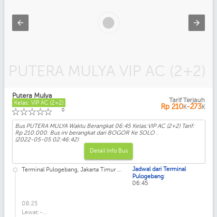
PUTERA MULYA VIP AC (2+2)
Putera Mulya
Tarif Terjauh
Kelas: VIP AC (2+2)
Rp
210
-273
K
K
☆
☆
☆
☆
☆
0
Bus PUTERA MULYA Waktu Berangkat 06:45 Kelas:VIP AC (2+2) Tarif:
Rp 210.000. Bus ini berangkat dari BOGOR Ke SOLO .
(2022-05-05 02:46:42)
Detail Info Bus
Jadwal dari Terminal
Terminal Pulogebang, Jakarta Timur ...
:
Pulogebang
06:45
08:25
Lewat:-...