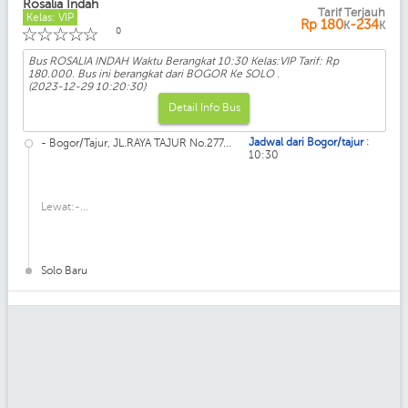
Rosalia Indah
Tarif Terjauh
Kelas: VIP
Rp
180
-234
K
K
☆
☆
☆
☆
☆
0
Bus ROSALIA INDAH Waktu Berangkat 10:30 Kelas:VIP Tarif: Rp
180.000. Bus ini berangkat dari BOGOR Ke SOLO .
(2023-12-29 10:20:30)
Detail Info Bus
:
Jadwal dari Bogor/tajur
- Bogor/Tajur, JL.RAYA TAJUR No.277...
10:30
Lewat:-...
Solo Baru