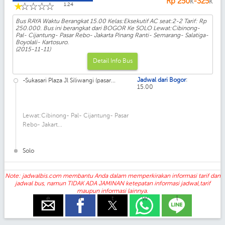
Rp
250
-325
K
K
☆
☆
☆
☆
☆
1.24
Bus RAYA Waktu Berangkat 15.00 Kelas:Eksekutif AC seat:2-2 Tarif: Rp
250.000. Bus ini berangkat dari BOGOR Ke SOLO Lewat:Cibinong-
Pal- Cijantung- Pasar Rebo- Jakarta Pinang Ranti- Semarang- Salatiga-
Boyolali- Kartosuro.
(2015-11-11)
Detail Info Bus
:
Jadwal dari Bogor
-Sukasari Plaza Jl Siliwangi (pasar...
15.00
Lewat:Cibinong- Pal- Cijantung- Pasar
Rebo- Jakart...
Solo
Note: jadwalbis.com membantu Anda dalam memperkirakan informasi tarif dan
jadwal bus, namun TIDAK ADA JAMINAN ketepatan informasi jadwal,tarif
maupun informasi lainnya.
e
f
t
w
l