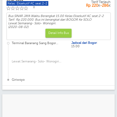
Tarif Terjauh
Kelas: Eksekutif AC seat:2-2
Rp
220
-286
K
K
☆
☆
☆
☆
☆
0
Bus SINAR JAYA Waktu Berangkat 15.00 Kelas:Eksekutif AC seat:2-2
Tarif: Rp 220.000. Bus ini berangkat dari BOGOR Ke SOLO
Lewat:Semarang- Solo- Wonogiri.
(2020-08-02)
Detail Info Bus
:
Jadwal dari Bogor
Terminal Baranang Siang Bogor...
15.00
Lewat:Semarang- Solo- Wonogiri...
Giriwoyo