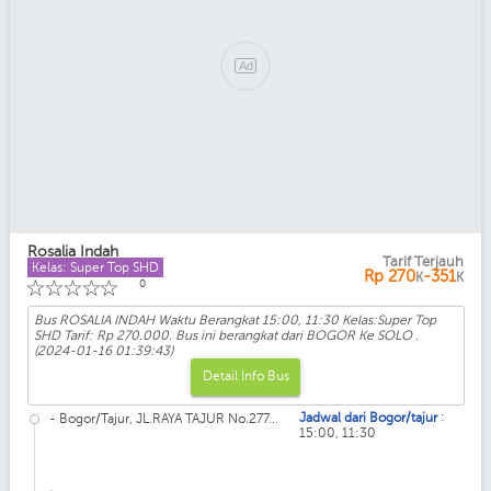
Rosalia Indah
Tarif Terjauh
Kelas: Super Top SHD
Rp
270
-351
K
K
☆
☆
☆
☆
☆
0
Bus ROSALIA INDAH Waktu Berangkat 15:00, 11:30 Kelas:Super Top
SHD Tarif: Rp 270.000. Bus ini berangkat dari BOGOR Ke SOLO .
(2024-01-16 01:39:43)
Detail Info Bus
:
Jadwal dari Bogor/tajur
- Bogor/Tajur, JL.RAYA TAJUR No.277...
15:00, 11:30