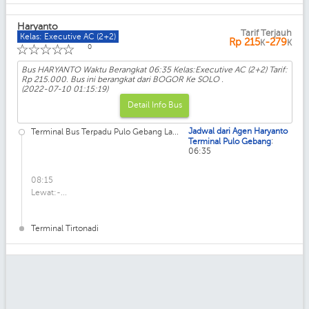
Haryanto
Tarif Terjauh
Kelas: Executive AC (2+2)
Rp
215
-279
K
K
☆
☆
☆
☆
☆
0
Bus HARYANTO Waktu Berangkat 06:35 Kelas:Executive AC (2+2) Tarif:
Rp 215.000. Bus ini berangkat dari BOGOR Ke SOLO .
(2022-07-10 01:15:19)
Detail Info Bus
Jadwal dari Agen Haryanto
Terminal Bus Terpadu Pulo Gebang La...
:
Terminal Pulo Gebang
06:35
08:15
Lewat:-...
Terminal Tirtonadi