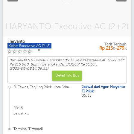
HARYANTO Executive AC (2+2)
Haryanto
Tarif Terjauh
Kelas: Executive AC (2+2)
Rp
215
-279
K
K
☆
☆
☆
☆
☆
0
Bus HARYANTO Waktu Berangkat 05:35 Kelas:Executive AC (2+2) Tarif:
Rp 215.000. Bus ini berangkat dari BOGOR Ke SOLO .
(2022-06-08 14:09:55)
Detail Info Bus
Jadwal dari Agen Haryanto
Jl. Tawes, Tanjung Priok, Kota Jaka...
:
Tj Priok
05:35
09:15
Lewat:-...
Terminal Tirtonadi