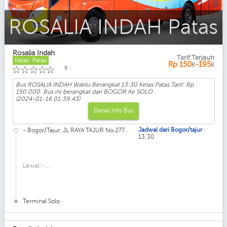
ROSALIA INDAH VIP
Rosalia Indah
Tarif Terjauh
Kelas: Patas
Rp
150
-195
K
K
☆
☆
☆
☆
☆
0
Bus ROSALIA INDAH Waktu Berangkat 13:30 Kelas:Patas Tarif: Rp
150.000. Bus ini berangkat dari BOGOR Ke SOLO .
(2024-01-16 01:39:43)
Detail Info Bus
:
Jadwal dari Bogor/tajur
- Bogor/Tajur, JL.RAYA TAJUR No.277...
13:30
Lewat:-...
Terminal Solo