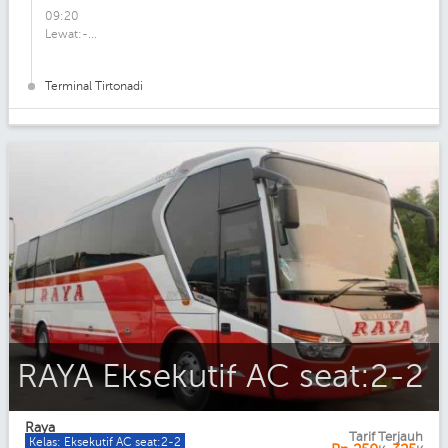
09:20
Lewat:-...
Terminal Tirtonadi
RAYA Eksekutif AC seat:2-2
Raya
Tarif Terjauh
Kelas: Eksekutif AC seat:2-2