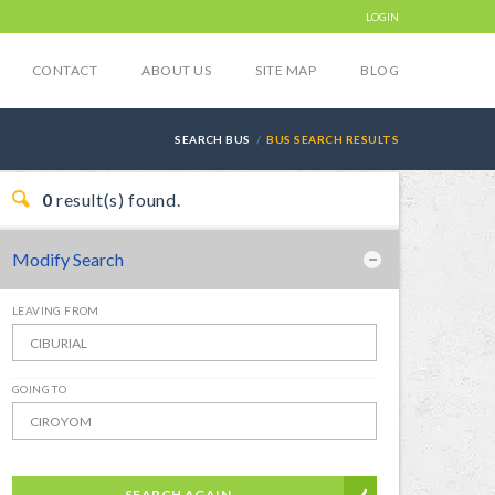
LOGIN
CONTACT
ABOUT US
SITE MAP
BLOG
SEARCH BUS
BUS SEARCH RESULTS
0
result(s) found.
Modify Search
LEAVING FROM
GOING TO
SEARCH AGAIN