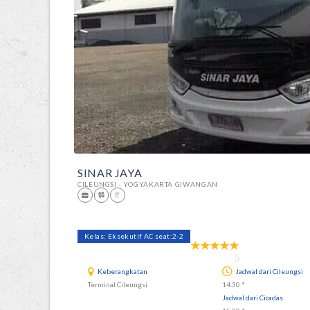
SINAR JAYA
CILEUNGSI - YOGYAKARTA GIWANGAN
Kelas: Eksekutif AC seat:2-2
5
Keberangkatan
Jadwal dari Cileungsi
Terminal Cileungsi
14.30 *
Jadwal dari Cicadas