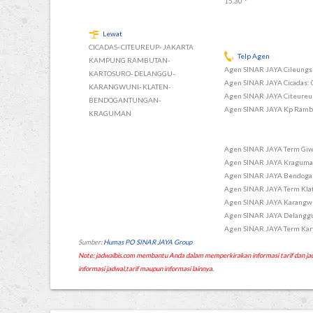
15.30 *
Lewat
CICADAS- CITEUREUP- JAKARTA
Telp Agen
KAMPUNG RAMBUTAN-
Agen SINAR JAYA Cileungs
KARTOSURO- DELANGGU-
Agen SINAR JAYA Cicadas:
KARANGWUNI- KLATEN-
Agen SINAR JAYA Citeureu
BENDOGANTUNGAN-
Agen SINAR JAYA Kp Ramb
KRAGUMAN
Agen SINAR JAYA Term Giw
Agen SINAR JAYA Kraguma
Agen SINAR JAYA Bendoga
Agen SINAR JAYA Term Kla
Agen SINAR JAYA Karangwu
Agen SINAR JAYA Delanggu
Agen SINAR JAYA Term Kar
Sumber:
Humas PO SINAR JAYA Group
Note: jadwalbis.com membantu Anda dalam memperkirakan informasi tarif dan
informasi jadwal,tarif maupun informasi lainnya.