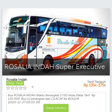
ROSALIA INDAH Patas
Rosalia Indah
Tarif Terjauh
Kelas: Patas
Rp
135
-175
K
K
☆
☆
☆
☆
☆
0
Bus ROSALIA INDAH Waktu Berangkat 17.00 Kelas:Patas Tarif: Rp
135.000. Bus ini berangkat dari CILACAP Ke BOGOR .
(2023-12-27 09:03:39)
Detail Info Bus