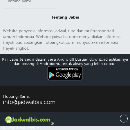
Tentang Kami
Tentang Jabis
Website penyedia informasi jadwal, rute dan tarif transportasi
umum Indonesia. Website jadwalbis.com menyediakan informasi
trayek bus, sedangkan ruteangkot.com menyediakan informasi
trayek angkot.
Kini Jabis tersedia dalam versi Android!! Buruan download aplikasinya
dan pasang di Androidmu untuk akses yang lebih cepat!!
Download Android
Hubungi Kami:
info@jadwalbis.com
®
(cache:1 cacheNeo:)