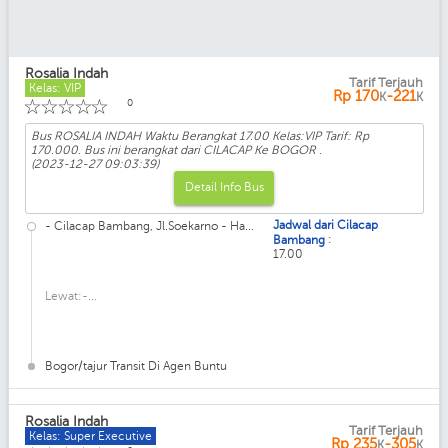
Rosalia Indah
Tarif Terjauh
Kelas: VIP
Rp
170
-221
K
K
☆
☆
☆
☆
☆
0
Bus ROSALIA INDAH Waktu Berangkat 17.00 Kelas:VIP Tarif: Rp
170.000. Bus ini berangkat dari CILACAP Ke BOGOR .
(2023-12-27 09:03:39)
Detail Info Bus
Jadwal dari Cilacap
- Cilacap Bambang, Jl.Soekarno - Ha...
:
Bambang
17.00
Lewat:-...
Bogor/tajur Transit Di Agen Buntu
Rosalia Indah
Tarif Terjauh
Kelas: Super Executive
Rp
235
-305
K
K