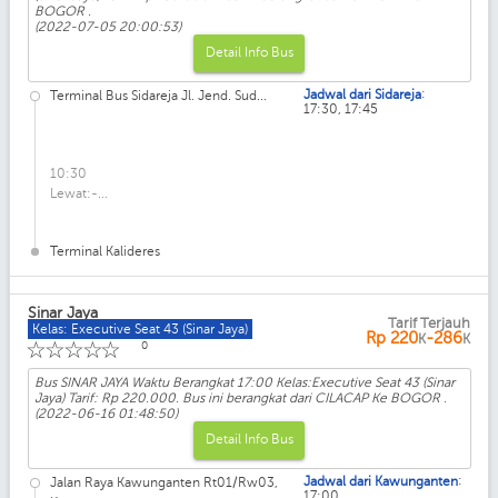
BOGOR .
(2022-07-05 20:00:53)
Detail Info Bus
:
Jadwal dari Sidareja
Terminal Bus Sidareja Jl. Jend. Sud...
17:30, 17:45
10:30
Lewat:-...
Terminal Kalideres
Sinar Jaya
Tarif Terjauh
Kelas: Executive Seat 43 (Sinar Jaya)
Rp
220
-286
K
K
☆
☆
☆
☆
☆
0
Bus SINAR JAYA Waktu Berangkat 17:00 Kelas:Executive Seat 43 (Sinar
Jaya) Tarif: Rp 220.000. Bus ini berangkat dari CILACAP Ke BOGOR .
(2022-06-16 01:48:50)
Detail Info Bus
:
Jadwal dari Kawunganten
Jalan Raya Kawunganten Rt01/Rw03,
17:00