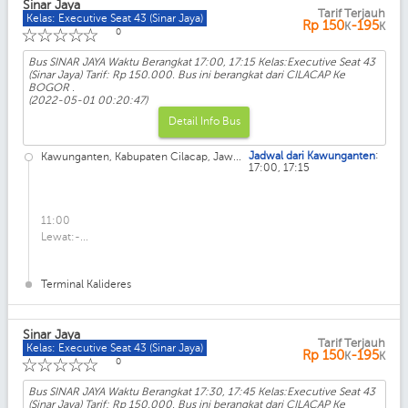
Sinar Jaya
Tarif Terjauh
Kelas: Executive Seat 43 (Sinar Jaya)
Rp
150
-195
K
K
☆
☆
☆
☆
☆
0
Bus SINAR JAYA Waktu Berangkat 17:00, 17:15 Kelas:Executive Seat 43
(Sinar Jaya) Tarif: Rp 150.000. Bus ini berangkat dari CILACAP Ke
BOGOR .
(2022-05-01 00:20:47)
Detail Info Bus
:
Jadwal dari Kawunganten
Kawunganten, Kabupaten Cilacap, Jaw...
17:00, 17:15
11:00
Lewat:-...
Terminal Kalideres
Sinar Jaya
Tarif Terjauh
Kelas: Executive Seat 43 (Sinar Jaya)
Rp
150
-195
K
K
☆
☆
☆
☆
☆
0
Bus SINAR JAYA Waktu Berangkat 17:30, 17:45 Kelas:Executive Seat 43
(Sinar Jaya) Tarif: Rp 150.000. Bus ini berangkat dari CILACAP Ke