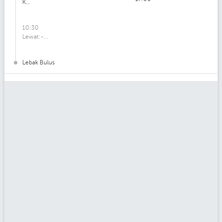
K...
10:30
Lewat:-...
Lebak Bulus