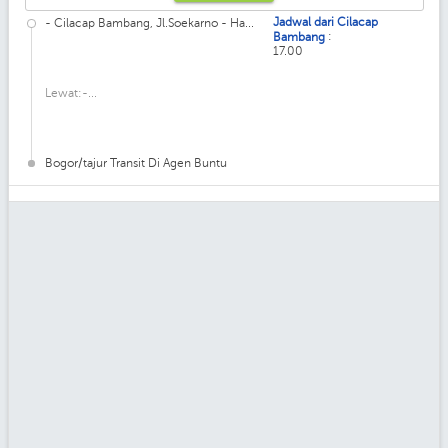
Jadwal dari Cilacap
- Cilacap Bambang, Jl.Soekarno - Ha...
:
Bambang
17.00
Lewat:-...
Bogor/tajur Transit Di Agen Buntu