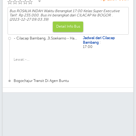
☆
☆
☆
☆
☆
0
Bus ROSALIA INDAH Waktu Berangkat 17:00 Kelas:Super Executive
Tarif: Rp 235.000. Bus ini berangkat dari CILACAP Ke BOGOR .
(2023-12-27 09:03:39)
Detail Info Bus
Jadwal dari Cilacap
- Cilacap Bambang, Jl.Soekarno - Ha...
:
Bambang
17:00
Lewat:-...
Bogor/tajur Transit Di Agen Buntu