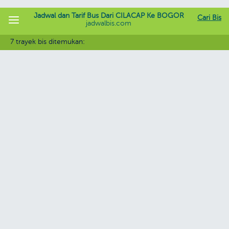
Jadwal dan Tarif Bus Dari CILACAP Ke BOGOR
Cari Bis
jadwalbis.com
7 trayek bis ditemukan: