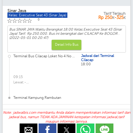
Sinar Jaya
Tarif Terjauh
Kelas: Executive Seat 43 (Sinar Jaya)
Rp
250
-325
K
K
☆
☆
☆
☆
☆
0
Bus SINAR JAYA Waktu Berangkat 18:00 Kelas:Executive Seat 43 (Sinar
Jaya) Tarif: Rp 250.000. Bus ini berangkat dari CILACAP Ke BOGOR .
(2022-05-01 00:20:47)
Detail Info Bus
Jadwal dari Terminal
Terminal Bus Cilacap Loket No 4 No ...
:
Cilacap
18:00
09:15
Lewat:-...
Terminal Kampung Rambutan
Note: jadwalbis.com membantu Anda dalam memperkirakan informasi tarif dan
jadwal bus, namun TIDAK ADA JAMINAN ketepatan informasi jadwal,tarif
maupun informasi lainnya.
e
f
t
w
l