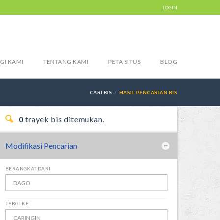
LOGIN
GI KAMI
TENTANG KAMI
PETA SITUS
BLOG
CARI BIS
HASIL PENCARIAN BIS
0
trayek bis ditemukan.
Modifikasi Pencarian
BERANGKAT DARI
PERGI KE