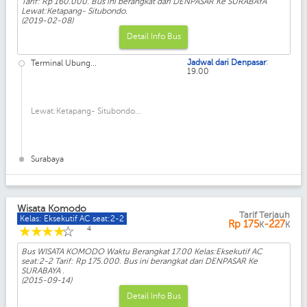
Tarif: Rp 160.000. Bus ini berangkat dari DENPASAR Ke SURABAYA
Lewat:Ketapang- Situbondo.
(2019-02-08)
Detail Info Bus
:
Jadwal dari Denpasar
Terminal Ubung...
19.00
Lewat:Ketapang- Situbondo...
Surabaya
Wisata Komodo
Tarif Terjauh
Kelas: Eksekutif AC seat:2-2
Rp
175
-227
K
K
☆
☆
☆
☆
☆
4
Bus WISATA KOMODO Waktu Berangkat 17.00 Kelas:Eksekutif AC
seat:2-2 Tarif: Rp 175.000. Bus ini berangkat dari DENPASAR Ke
SURABAYA .
(2015-09-14)
Detail Info Bus