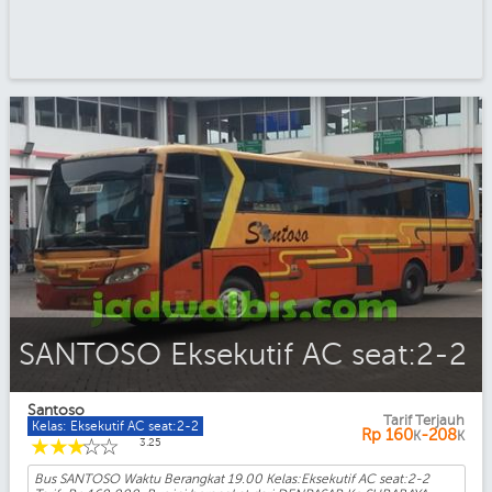
SANTOSO Eksekutif AC seat:2-2
Santoso
Tarif Terjauh
Kelas: Eksekutif AC seat:2-2
Rp
160
-208
K
K
☆
☆
☆
☆
☆
3.25
Bus SANTOSO Waktu Berangkat 19.00 Kelas:Eksekutif AC seat:2-2