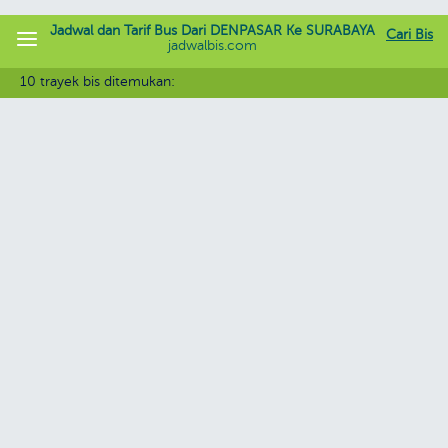
Jadwal dan Tarif Bus Dari DENPASAR Ke SURABAYA
Cari Bis
jadwalbis.com
10 trayek bis ditemukan: