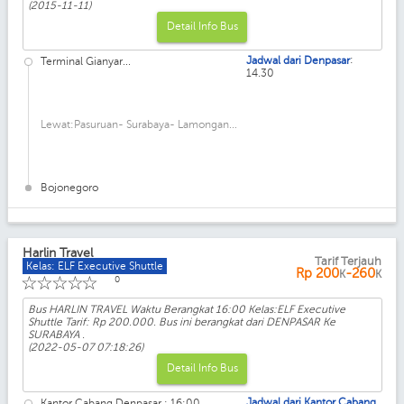
(2015-11-11)
Detail Info Bus
:
Jadwal dari Denpasar
Terminal Gianyar...
14.30
Lewat:Pasuruan- Surabaya- Lamongan...
Bojonegoro
Harlin Travel
Tarif Terjauh
Kelas: ELF Executive Shuttle
Rp
200
-260
K
K
☆
☆
☆
☆
☆
0
Bus HARLIN TRAVEL Waktu Berangkat 16:00 Kelas:ELF Executive
Shuttle Tarif: Rp 200.000. Bus ini berangkat dari DENPASAR Ke
SURABAYA .
(2022-05-07 07:18:26)
Detail Info Bus
Jadwal dari Kantor Cabang
Kantor Cabang Denpasar : 16:00...