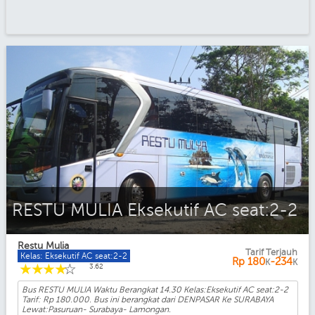
RESTU MULIA Eksekutif AC seat:2-2
Restu Mulia
Tarif Terjauh
Kelas: Eksekutif AC seat:2-2
Rp
180
-234
K
K
☆
☆
☆
☆
☆
3.62
Bus RESTU MULIA Waktu Berangkat 14.30 Kelas:Eksekutif AC seat:2-2
Tarif: Rp 180.000. Bus ini berangkat dari DENPASAR Ke SURABAYA
Lewat:Pasuruan- Surabaya- Lamongan.