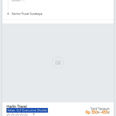
Lewat:-...
Kantor Pusat Surabaya
Ad
Harlin Travel
Tarif Terjauh
Kelas: ELF Executive Shuttle
Rp
350
-455
K
K
☆
☆
☆
☆
☆
0