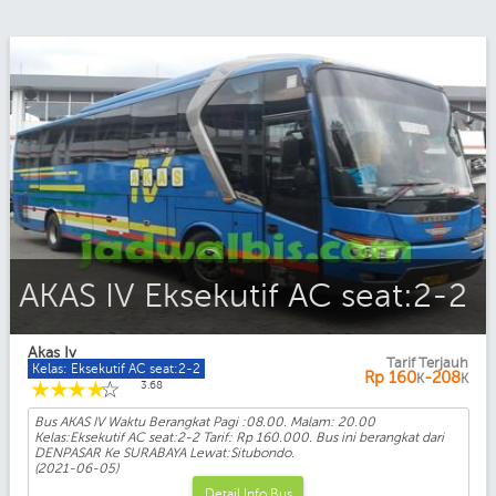
AKAS IV Eksekutif AC seat:2-2
Akas Iv
Tarif Terjauh
Kelas: Eksekutif AC seat:2-2
Rp
160
-208
K
K
☆
☆
☆
☆
☆
3.68
Bus AKAS IV Waktu Berangkat Pagi :08.00. Malam: 20.00
Kelas:Eksekutif AC seat:2-2 Tarif: Rp 160.000. Bus ini berangkat dari
DENPASAR Ke SURABAYA Lewat:Situbondo.
(2021-06-05)
Detail Info Bus