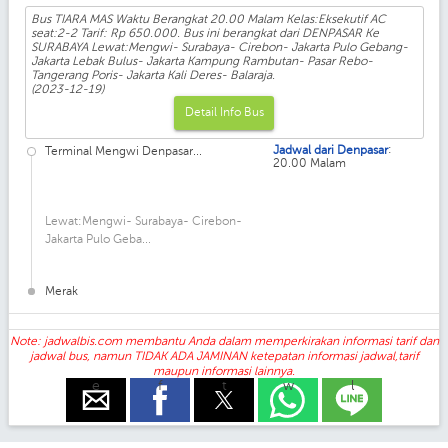
Bus TIARA MAS Waktu Berangkat 20.00 Malam Kelas:Eksekutif AC
seat:2-2 Tarif: Rp 650.000. Bus ini berangkat dari DENPASAR Ke
SURABAYA Lewat:Mengwi- Surabaya- Cirebon- Jakarta Pulo Gebang-
Jakarta Lebak Bulus- Jakarta Kampung Rambutan- Pasar Rebo-
Tangerang Poris- Jakarta Kali Deres- Balaraja.
(2023-12-19)
Detail Info Bus
:
Jadwal dari Denpasar
Terminal Mengwi Denpasar...
20.00 Malam
Lewat:Mengwi- Surabaya- Cirebon-
Jakarta Pulo Geba...
Merak
Note: jadwalbis.com membantu Anda dalam memperkirakan informasi tarif dan
jadwal bus, namun TIDAK ADA JAMINAN ketepatan informasi jadwal,tarif
maupun informasi lainnya.
e
f
t
w
l