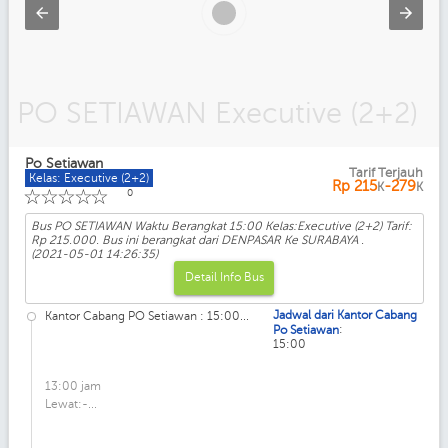
PO SETIAWAN Executive (2+2)
Po Setiawan
Tarif Terjauh
Kelas: Executive (2+2)
Rp
215
-279
K
K
☆
☆
☆
☆
☆
0
Bus PO SETIAWAN Waktu Berangkat 15:00 Kelas:Executive (2+2) Tarif:
Rp 215.000. Bus ini berangkat dari DENPASAR Ke SURABAYA .
(2021-05-01 14:26:35)
Detail Info Bus
Jadwal dari Kantor Cabang
Kantor Cabang PO Setiawan : 15:00...
:
Po Setiawan
15:00
13:00 jam
Lewat:-...