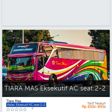
TIARA MAS Eksekutif AC seat:2-2
Tiara Mas
Tarif Terjauh
Kelas: Eksekutif AC seat:2-2
Rp
650
-845
K
K
☆
☆
☆
☆
☆
0