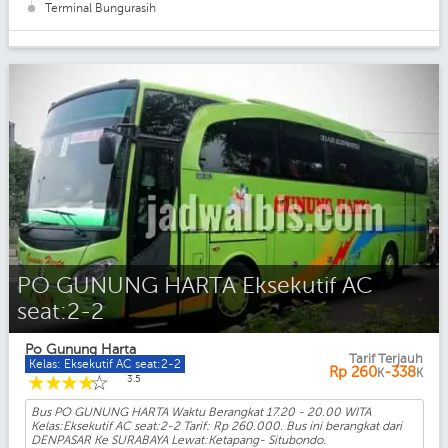
Terminal Bungurasih
PO GUNUNG HARTA Eksekutif AC
seat:2-2
Po Gunung Harta
Tarif Terjauh
Kelas: Eksekutif AC seat:2-2
Rp
260
-338
K
K
☆
☆
☆
☆
☆
3.5
Bus PO GUNUNG HARTA Waktu Berangkat 17.20 - 20.00 WITA
Kelas:Eksekutif AC seat:2-2 Tarif: Rp 260.000. Bus ini berangkat dari
DENPASAR Ke SURABAYA Lewat:Ketapang- Situbondo.