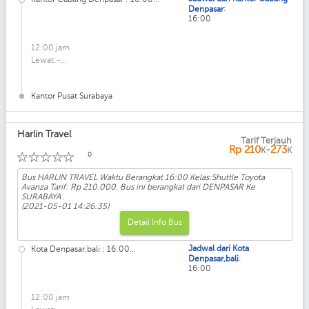
:
Denpasar
16:00
12:00 jam
Lewat:-...
Kantor Pusat Surabaya
Harlin Travel
Tarif Terjauh
Kelas: Shuttle Toyota Avanza
Rp
210
-273
K
K
☆
☆
☆
☆
☆
0
Bus HARLIN TRAVEL Waktu Berangkat 16:00 Kelas:Shuttle Toyota
Avanza Tarif: Rp 210.000. Bus ini berangkat dari DENPASAR Ke
SURABAYA .
(2021-05-01 14:26:35)
Detail Info Bus
Jadwal dari Kota
Kota Denpasar,bali : 16:00...
:
Denpasar,bali
16:00
12:00 jam