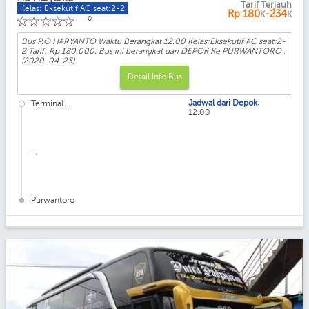
Tarif Terjauh
Kelas: Eksekutif AC seat:2-2
Rp
180
-234
K
K
☆
☆
☆
☆
☆
0
Bus P.O HARYANTO Waktu Berangkat 12.00 Kelas:Eksekutif AC seat:2-
2 Tarif: Rp 180.000. Bus ini berangkat dari DEPOK Ke PURWANTORO .
(2020-04-23)
Detail Info Bus
:
Jadwal dari Depok
Terminal...
12.00
...
Purwantoro