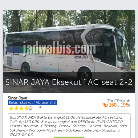
SINAR JAYA Eksekutif AC seat:2-2
Sinar Jaya
Tarif Terjauh
Kelas: Eksekutif AC seat:2-2
Rp
150
-195
K
K
☆
☆
☆
☆
☆
4
Bus SINAR JAYA Waktu Berangkat 11.00 Kelas:Eksekutif AC seat:2-2
Tarif: Rp 150.000. Bus ini berangkat dari DEPOK Ke PURWANTORO
Lewat:Citeureup- Cibinong- Depok- Salatiga- Sruwen- Boyolali- Solo-
Sukoharjo- Wonogiri- Ngadirejo- Sidoharjo- Jatisrono- Slogohimo.
(2020-07-07)