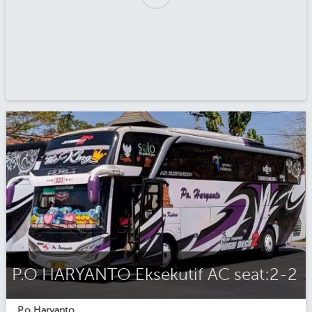
P.O HARYANTO Eksekutif AC seat:2-2
P.o Haryanto