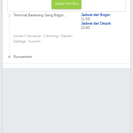
Detail Info Bus
:
Jadwal dari Bogor
Terminal Baranang Siang Bogor...
11.00
:
Jadwal dari Depok
12.40
Lewat:Citeureup- Cibinong- Depok-
Salatiga- Sruwen...
Purwantoro