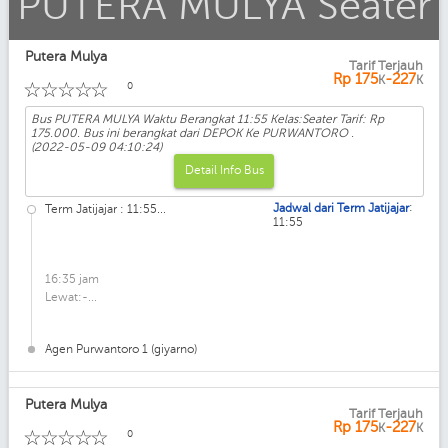
r
PUTERA MULYA Seater
Putera Mulya
Tarif Terjauh
Kelas: Seater
Rp
175
-227
K
K
☆
☆
☆
☆
☆
0
Bus PUTERA MULYA Waktu Berangkat 11:55 Kelas:Seater Tarif: Rp
175.000. Bus ini berangkat dari DEPOK Ke PURWANTORO .
(2022-05-09 04:10:24)
Detail Info Bus
:
Jadwal dari Term Jatijajar
Term Jatijajar : 11:55...
11:55
16:35 jam
Lewat:-...
Agen Purwantoro 1 (giyarno)
Putera Mulya
Tarif Terjauh
Kelas: Seater
Rp
175
-227
K
K
☆
☆
☆
☆
☆
0