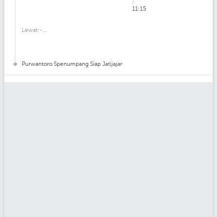
:
11:15
Lewat:-...
Purwantoro Spenumpang Siap Jatijajar