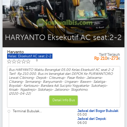
HARYANTO Eksekutif AC seat:2-2
Haryanto
Tarif Terjauh
Kelas: Eksekutif AC seat:2-2
Rp
210
-273
K
K
☆
☆
☆
☆
☆
0
Bus HARYANTO Waktu Berangkat 05.00 Kelas:Eksekutif AC seat:2-2
Tarif: Rp 210.000. Bus ini berangkat dari DEPOK Ke PURWANTORO
Lewat:Cibinong- Depok- Citeureup- Pasar Rebo- Jatiwarna-
Cikarang- Semarang- Banyumanik- Ungaran- Bawen- Salatiga-
Boyolali- Kartosuro- Bandara Adi Sucipto Yogyakarta- Sukoharjo-
Krisak- Ngadirejo- Sidoharjo- Jatisrono- Slogohimo.
(2020-04-22)
Detail Info Bus
:
Jadwal dari Bogor Bubulak
Terminal Bubulak...
05.00
:
Jadwal dari Depok
06.00