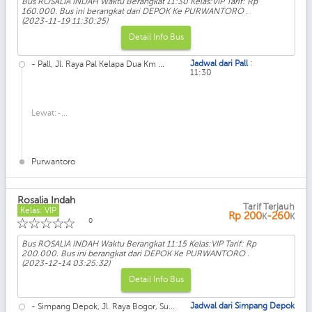
Bus ROSALIA INDAH Waktu Berangkat 11:30 Kelas:VIP Tarif: Rp
160.000. Bus ini berangkat dari DEPOK Ke PURWANTORO .
(2023-11-19 11:30:25)
Detail Info Bus
:
Jadwal dari Pall
- Pall, Jl. Raya Pal Kelapa Dua Km ...
11:30
Lewat:-...
Purwantoro
Rosalia Indah
Tarif Terjauh
Kelas: VIP
Rp
200
-260
K
K
☆
☆
☆
☆
☆
0
Bus ROSALIA INDAH Waktu Berangkat 11:15 Kelas:VIP Tarif: Rp
200.000. Bus ini berangkat dari DEPOK Ke PURWANTORO .
(2023-12-14 03:25:32)
Detail Info Bus
Jadwal dari Simpang Depok
- Simpang Depok, Jl. Raya Bogor, Su...