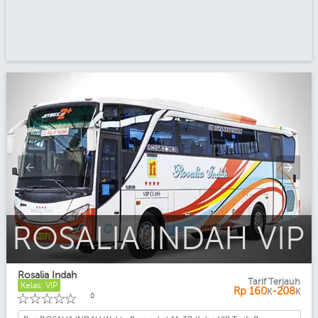
ROSALIA INDAH VIP
Rosalia Indah
Tarif Terjauh
Kelas: VIP
Rp
160
-208
K
K
☆
☆
☆
☆
☆
0