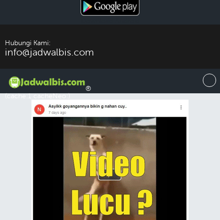
Download Android
Hubungi Kami:
info@jadwalbis.com
®
(cache:1 cacheNeo:)