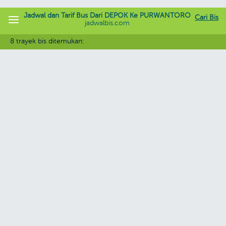
Jadwal dan Tarif Bus Dari DEPOK Ke PURWANTORO
Cari Bis
jadwalbis.com
8 trayek bis ditemukan: