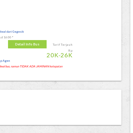
dwal dari Gegesik
s.d 16.00 *
Detail Info Bus
Tarif Terjauh
Rp
20
K
-26
K
lp Agen
 jadwal bus, namun TIDAK ADA JAMINAN ketepatan