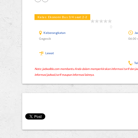
Kelas: Ekonomi Bus 3/4 seat:2-2
0
Keberangkatan
Ja
Gegesik
06.00 
Lewat
Te
Note: jadwalbis.com membantu Anda dalam memperkirakan informasi tarif dan
informasi jadwal,tarif maupun informasi lainnya.